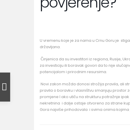
povjerenje?
U vremenu koje je za nama u Crnu Goru je stigao
državljana.
Činjenica da su investitori iz regiona, Rusije, U
za investiciju ili boravak govori da to nije sluča
potencijalom i prirodnim resursima.
Novi zakon možda donosi strožija pravila, ali st
pravila o boravku i vlasništvu smanjuju prostor z
promjene I ako utiču na strukturu potražnje ipa
nekretnina i dalje ostaje otvoreno za strane kupc
Gora najviše prihodovala i svima onima kojima j