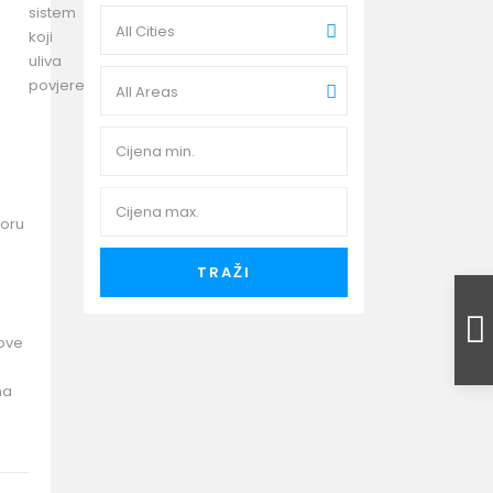
All Cities
All Areas
oru
TRAŽI
 ove
na