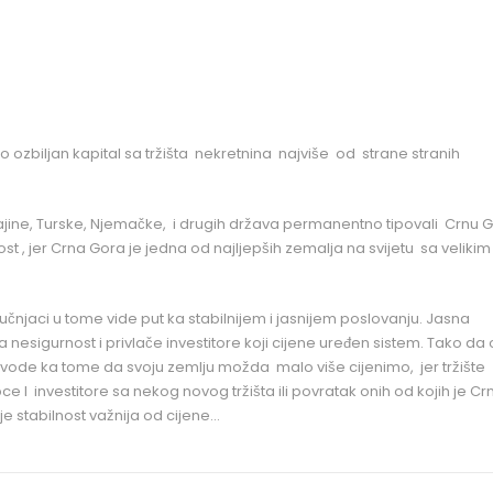
 ozbiljan kapital sa tržišta nekretnina najviše od strane stranih
krajine, Turske, Njemačke, i drugih država permanentno tipovali
Crnu G
jnost , jer Crna Gora je jedna od najljepših zemalja na svijetu sa velikim
ručnjaci u tome vide put ka stabilnijem i jasnijem poslovanju. Jasna
a nesigurnost i privlače investitore koji cijene uređen sistem. Tako da
k vode ka tome da svoju zemlju možda malo više cijenimo, jer tržište
e I investitore sa nekog novog tržišta ili povratak onih od kojih je Cr
e stabilnost važnija od cijene…