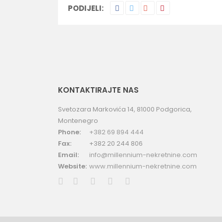
PODIJELI:
KONTAKTIRAJTE NAS
Svetozara Markovića 14, 81000 Podgorica,
Montenegro
Phone:
+382 69 894 444
Fax:
+382 20 244 806
Email:
info@millennium-nekretnine.com
Website:
www.millennium-nekretnine.com