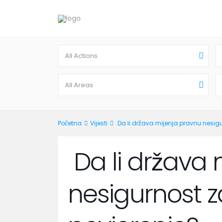
All Actions
All Areas
Početna
Vijesti
Da li država mijenja pravnu nesigur
Da li država 
nesigurnost za