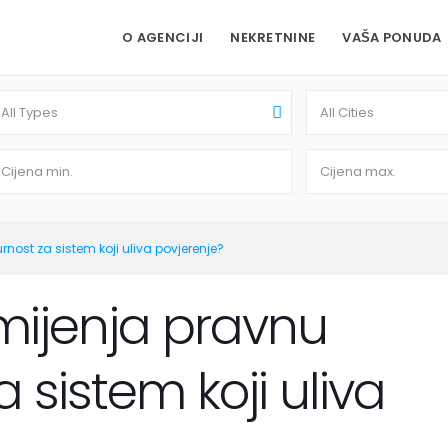
O AGENCIJI
NEKRETNINE
VAŠA PONUDA
All Types
All Cities
nost za sistem koji uliva povjerenje?
mijenja pravnu
 sistem koji uliva