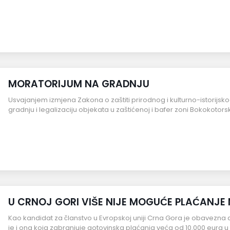
MORATORIJUM NA GRADNJU
Usvajanjem izmjena Zakona o zaštiti prirodnog i kulturno-istorijs
gradnju i legalizaciju objekata u zaštićenoj i bafer zoni Bokokotor
U CRNOJ GORI VIŠE NIJE MOGUĆE PLAĆANJE 
Kao kandidat za članstvo u Evropskoj uniji Crna Gora je obavezna 
je i ona koja zabranjuje gotovinska plaćanja veća od 10.000 eura 