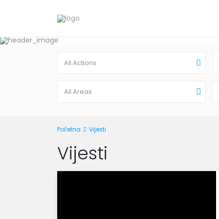
All Actions
All Areas
Početna
Vijesti
Vijesti