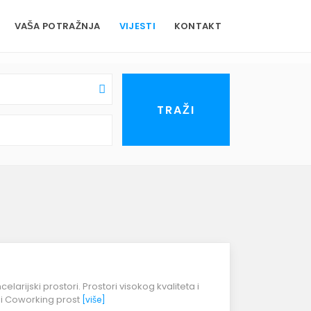
VAŠA POTRAŽNJA
VIJESTI
KONTAKT
larijski prostori. Prostori visokog kvaliteta i
 i Coworking prost
[više]