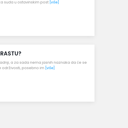
ika suda u ostavinskim post
[više]
A RASTU?
radnji, a za sada nema jasnih naznaka da će se
e održivosti, posebno im
[više]