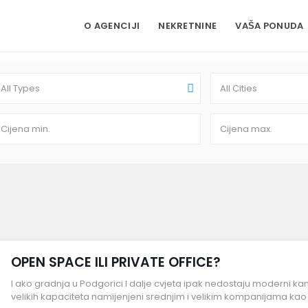
O AGENCIJI
NEKRETNINE
VAŠA PONUDA
All Types
All Cities
OPEN SPACE ILI PRIVATE OFFICE?
I ako gradnja u Podgorici I dalje cvjeta ipak nedostaju moderni kance
velikih kapaciteta namijenjeni srednjim i velikim kompanijama kao