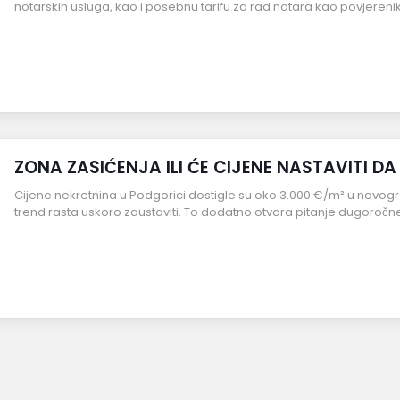
notarskih usluga, kao i posebnu tarifu za rad notara kao povjeren
ZONA ZASIĆENJA ILI ĆE CIJENE NASTAVITI D
Cijene nekretnina u Podgorici dostigle su oko 3.000 €/m² u novog
trend rasta uskoro zaustaviti. To dodatno otvara pitanje dugoročn