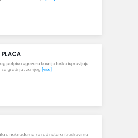
E PLACA
og potpisa ugovora kasnije teško ispravljaju.
za gradnju , za njeg
[više]
rifa o naknadama za rad notara i troškovima