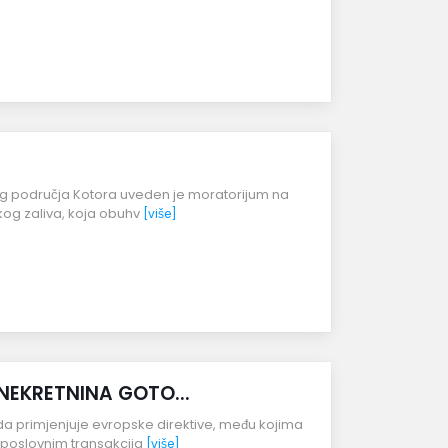
kog područja Kotora uveden je moratorijum na
skog zaliva, koja obuhv
[više]
NEKRETNINA GOTO...
da primjenjuje evropske direktive, među kojima
u poslovnim transakcija
[više]