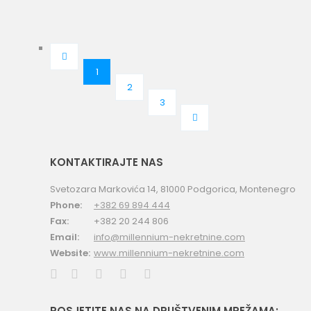
Zabjelo (45)
Zagorič (14)
1
Zlatica (1)
2
3
KONTAKTIRAJTE NAS
Svetozara Markovića 14, 81000 Podgorica, Montenegro
Phone:
+382 69 894 444
Fax:
+382 20 244 806
Email:
info@millennium-nekretnine.com
Website:
www.millennium-nekretnine.com
POSJETITE NAS NA DRUŠTVENIM MREŽAMA: