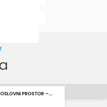
a
na
POSLOVNI PROSTOR –...