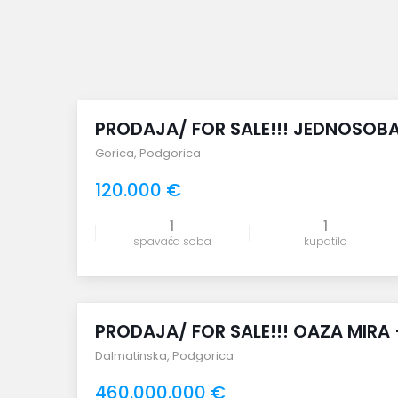
Studio Apartman (1)
Karuč (1)
Trosoban (1)
Kokoti (1)
Vila (3)
Ljubović (7)
uporedi
Za Rekontrukciju (1)
Malo Brdo (1)
PRODAJA/ FOR SALE!!! JEDNOSOBAN
Masline (4)
Gorica
,
Podgorica
Momišići (14)
120.000 €
Obala Ribnice (1)
1
1
spavaća soba
kupatilo
Orja Luka (2)
Pinješ (1)
uporedi
Pobrežje (5)
PRODAJA/ FOR SALE!!! OAZA MIRA 
Preko Morače (57)
Dalmatinska
,
Podgorica
Radanovići (1)
460.000.000 €