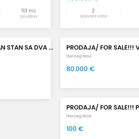
113 m
2
2
spavaća soba
površina
uporedi
 STAN SA DVA ...
PRODAJA/ FOR SALE!!! V
Herceg Novi
80.000 €
uporedi
PRODAJA/ FOR SALE!!! P
Herceg Novi
100 €