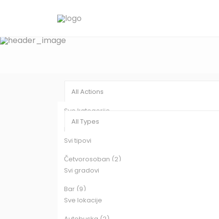
All Actions
Sve kategorije
All Types
Izdavanje (250)
Svi tipovi
Prodaja (201)
All Cities
Četvorosoban (2)
Svi gradovi
Ekskluziva (8)
All Areas
Bar (9)
Garsonjera (17)
Sve lokacije
Budva (16)
Kancelarijsko - Magacinski Prostor (2)
Autobuska (2)