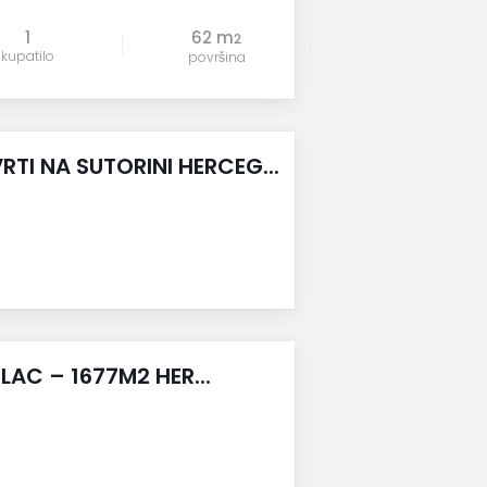
1
62 m
2
kupatilo
površina
RTI NA SUTORINI HERCEG...
LAC – 1677M2 HER...