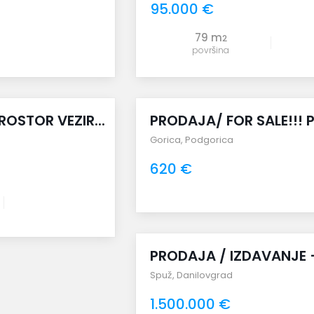
95.000 €
79 m
2
površina
uporedi
ROSTOR VEZIR...
PRODAJA/ FOR SALE!!! P
Gorica
,
Podgorica
620 €
uporedi
PRODAJA / IZDAVANJE – 
Spuž
,
Danilovgrad
1.500.000 €