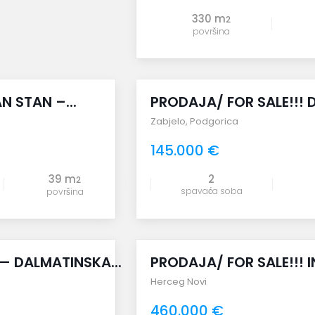
330 m
2
površina
uporedi
 STAN –...
PRODAJA/ FOR SALE!!! 
Zabjelo
,
Podgorica
145.000 €
39 m
2
2
spavaća soba
površina
uporedi
— DALMATINSKA...
PRODAJA/ FOR SALE!!! 
Herceg Novi
460.000 €