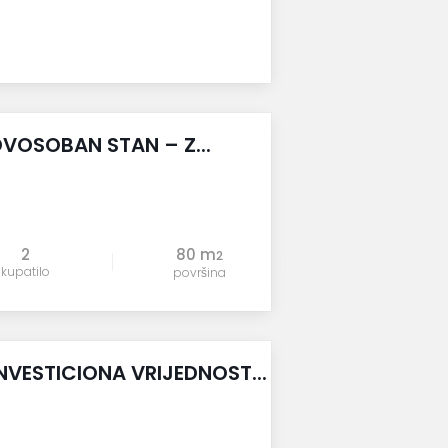
DVOSOBAN STAN – Z...
2
80 m
2
kupatilo
površina
INVESTICIONA VRIJEDNOST...