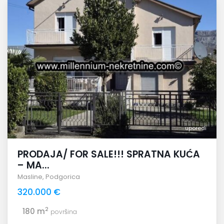
uporedi
PRODAJA/ FOR SALE!!! SPRATNA KUĆA
– MA...
Masline
,
Podgorica
320.000 €
2
180 m
površina