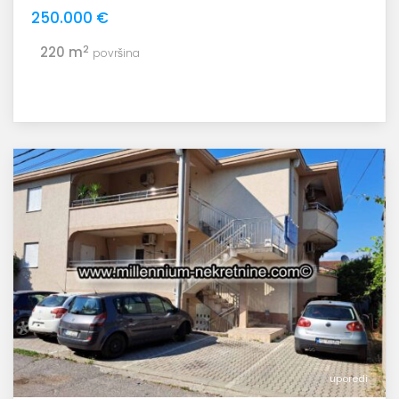
250.000 €
2
220 m
površina
uporedi