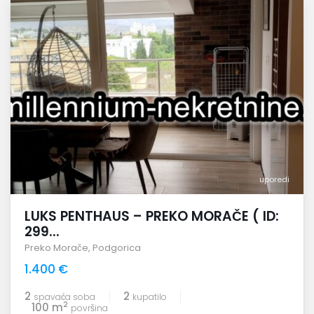
uporedi
LUKS PENTHAUS – PREKO MORAČE ( ID:
299...
Preko Morače
,
Podgorica
1.400 €
2
2
spavaća soba
kupatilo
2
100 m
površina