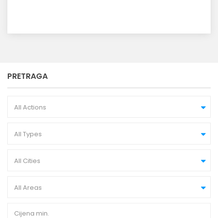
PRETRAGA
All Actions
All Types
All Cities
All Areas