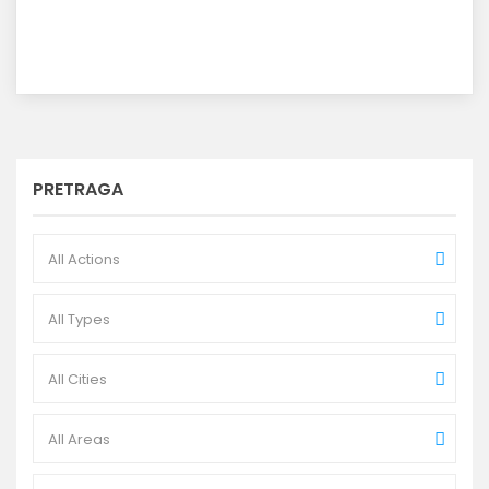
PRETRAGA
All Actions
All Types
All Cities
All Areas