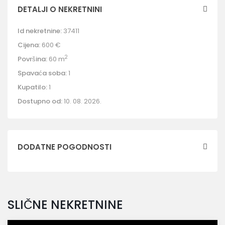
DETALJI O NEKRETNINI
Id nekretnine:
37411
Cijena:
600 €
2
Površina:
60 m
Spavaća soba:
1
Kupatilo:
1
Dostupno od:
10. 08. 2026.
DODATNE POGODNOSTI
SLIČNE NEKRETNINE