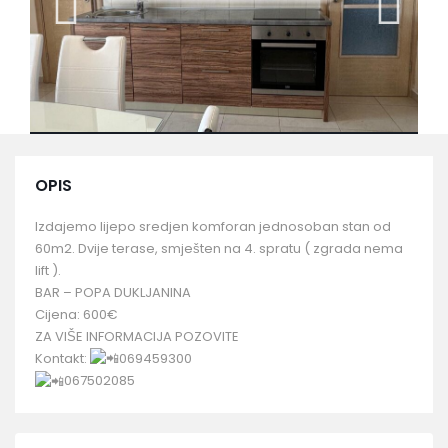
OPIS
Izdajemo lijepo sredjen komforan jednosoban stan od
60m2. Dvije terase, smješten na 4. spratu ( zgrada nema
lift ).
BAR – POPA DUKLJANINA
Cijena: 600€
ZA VIŠE INFORMACIJA POZOVITE
Kontakt:
069459300
067502085