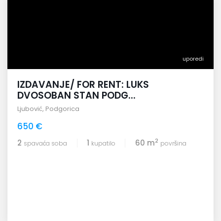
uporedi
IZDAVANJE/ FOR RENT: LUKS
DVOSOBAN STAN PODG...
Ljubović
,
Podgorica
650 €
2
2
1
60 m
spavaća soba
kupatilo
površina