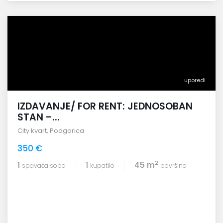
uporedi
IZDAVANJE/ FOR RENT: JEDNOSOBAN
STAN –...
City kvart
,
Podgorica
350 €
2
1
1
45 m
spavaća soba
kupatilo
površina