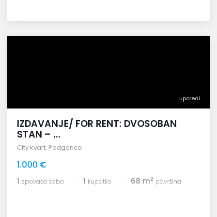
uporedi
IZDAVANJE/ FOR RENT: DVOSOBAN
STAN – ...
City kvart
,
Podgorica
1.000 €
2
1
1
68 m
spavaća soba
kupatilo
površina