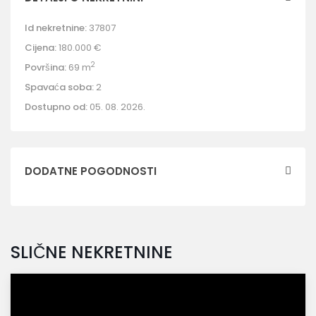
Id nekretnine:
37807
Cijena:
180.000 €
2
Površina:
69 m
Spavaća soba:
2
Dostupno od:
05. 08. 2026.
DODATNE POGODNOSTI
SLIČNE NEKRETNINE