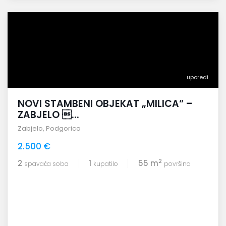
uporedi
NOVI STAMBENI OBJEKAT „MILICA“ –
ZABJELO ...
Zabjelo
,
Podgorica
2.500 €
2
2
1
55 m
spavaća soba
kupatilo
površina