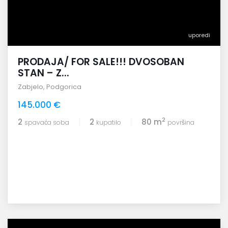
uporedi
PRODAJA/ FOR SALE!!! DVOSOBAN
STAN – Z...
Zabjelo
,
Podgorica
145.000 €
2
2
2
80 m
spavaća soba
kupatilo
površina