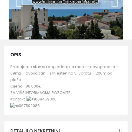
OPIS
Prodajemo stan sa pogledom na more – novogradnja –
69m2 – dvosoban – smješten na 5. Spratu – 200m od
plaže.
Cijena: 180 000€
ZA VIŠE INFORMACIJA POZOVITE
Kontakt:
069459300
067502085
DETALJI O NEKRETNINI