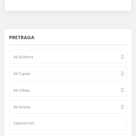
PRETRAGA
All Actions
All Types
All Cities
All Areas