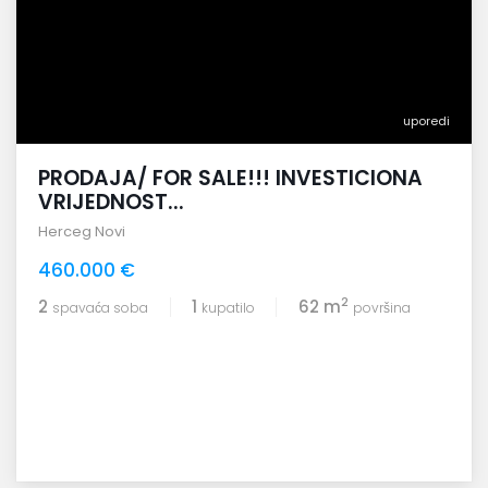
uporedi
PRODAJA/ FOR SALE!!! INVESTICIONA
VRIJEDNOST...
Herceg Novi
460.000 €
2
2
1
62 m
spavaća soba
kupatilo
površina