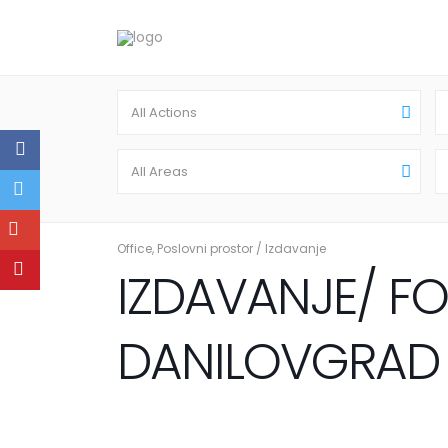
All Actions
All Areas
Office
,
Poslovni prostor
/
Izdavanje
IZDAVANJE/ FO
DANILOVGRAD (