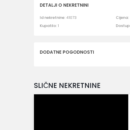
DETALJI O NEKRETNINI
Id nekretnine:
41073
Cijena:
Kupatilo:
1
Dostup
DODATNE POGODNOSTI
SLIČNE NEKRETNINE