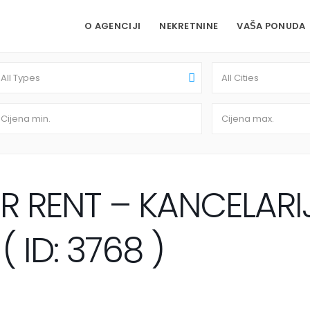
O AGENCIJI
NEKRETNINE
VAŠA PONUDA
All Types
All Cities
R RENT – KANCELARI
 ID: 3768 )