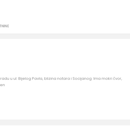
TNINE
adu u ul. Bijelog Pavla, blizina notara i Socijanog. Ima mokri čvor,
jen