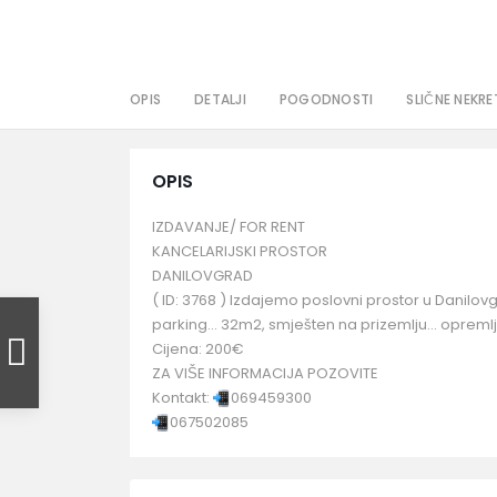
OPIS
DETALJI
POGODNOSTI
SLIČNE NEKRE
OPIS
IZDAVANJE/ FOR RENT
KANCELARIJSKI PROSTOR
DANILOVGRAD
( ID: 3768 ) Izdajemo poslovni prostor u Danilovgr
parking… 32m2, smješten na prizemlju… opreml
Cijena: 200€
ZA VIŠE INFORMACIJA POZOVITE
Kontakt:
069459300
067502085