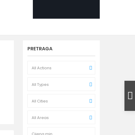
PRETRAGA
All Actions
All Types
All Cities
All Areas