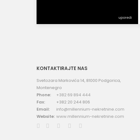
uporedi
KONTAKTIRAJTE NAS
Svetozara Markovića 14, 81000 Podgorica,
Montenegro
Phone:
+382 69 894 444
Fax:
+382 20 244 806
Email:
info@millennium-nekretnine.com
Website:
www.millennium-nekretnine.com