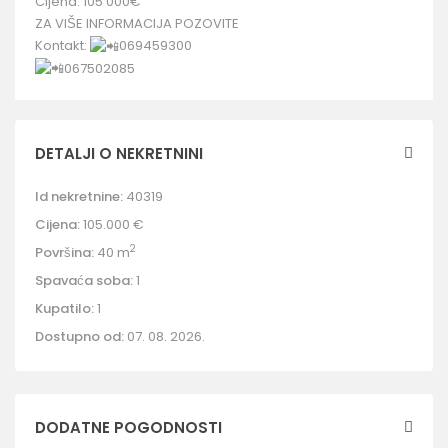
Cijena: 105 000€
ZA VIŠE INFORMACIJA POZOVITE
Kontakt:
069459300
067502085
DETALJI O NEKRETNINI
Id nekretnine:
40319
Cijena:
105.000 €
2
Površina:
40 m
Spavaća soba:
1
Kupatilo:
1
Dostupno od:
07. 08. 2026.
DODATNE POGODNOSTI