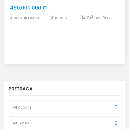
460.000.000 €
2
3
2
113 m
spavaća soba
kupatilo
površina
PRETRAGA
All Actions
All Types