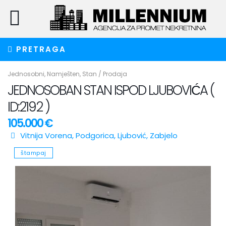
PRETRAGA
Jednosobni
,
Namješten
,
Stan
/
Prodaja
JEDNOSOBAN STAN ISPOD LJUBOVIĆA (
ID:2192 )
105.000 €
Vitnija Vorena,
Podgorica
,
Ljubović
,
Zabjelo
štampaj