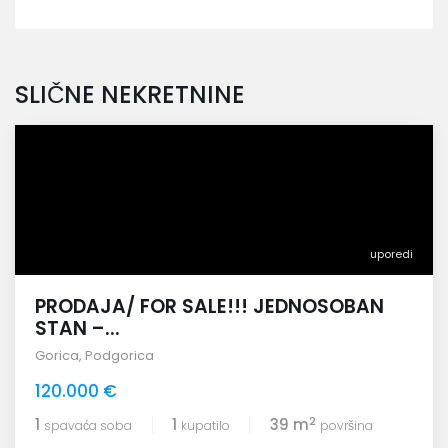
SLIČNE NEKRETNINE
uporedi
PRODAJA/ FOR SALE!!! JEDNOSOBAN
STAN –...
Gorica
,
Podgorica
120.000 €
2
1
1
39 m
spavaća soba
kupatilo
površina