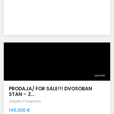
uporedi
PRODAJA/ FOR SALE!!! DVOSOBAN
STAN – Z...
Zabjelo
,
Podgorica
145.000 €