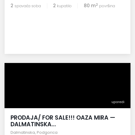
2
2
2
80 m
spavaća soba
kupatilo
površina
uporedi
PRODAJA/ FOR SALE!!! OAZA MIRA —
DALMATINSKA...
Dalmatinska
,
Podgorica