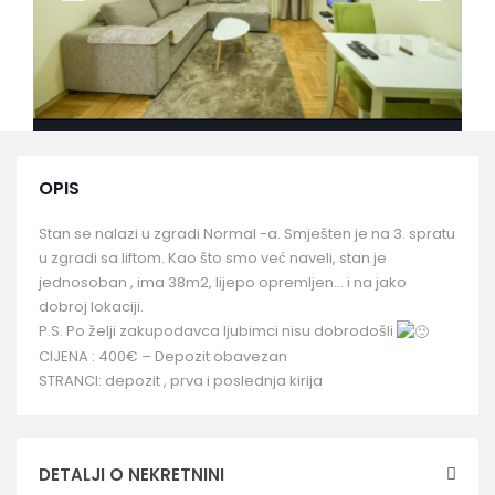
OPIS
Stan se nalazi u zgradi Normal -a. Smješten je na 3. spratu
u zgradi sa liftom. Kao što smo već naveli, stan je
jednosoban , ima 38m2, lijepo opremljen… i na jako
dobroj lokaciji.
P.S. Po želji zakupodavca ljubimci nisu dobrodošli
CIJENA : 400€ – Depozit obavezan
STRANCI: depozit , prva i poslednja kirija
DETALJI O NEKRETNINI