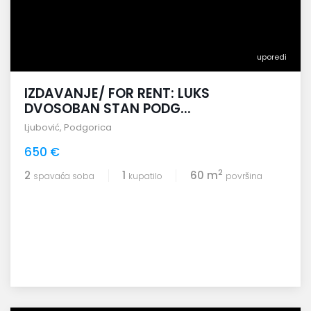
uporedi
IZDAVANJE/ FOR RENT: LUKS
DVOSOBAN STAN PODG...
Ljubović
,
Podgorica
650 €
2
2
1
60 m
spavaća soba
kupatilo
površina