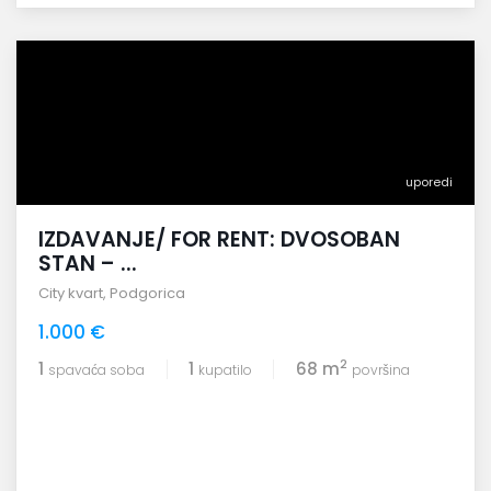
uporedi
IZDAVANJE/ FOR RENT: DVOSOBAN
STAN – ...
City kvart
,
Podgorica
1.000 €
2
1
1
68 m
spavaća soba
kupatilo
površina