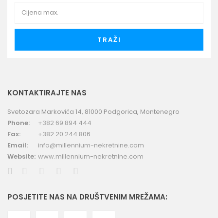
TRAŽI
KONTAKTIRAJTE NAS
Svetozara Markovića 14, 81000 Podgorica, Montenegro
Phone:
+382 69 894 444
Fax:
+382 20 244 806
Email:
info@millennium-nekretnine.com
Website:
www.millennium-nekretnine.com
POSJETITE NAS NA DRUŠTVENIM MREŽAMA: