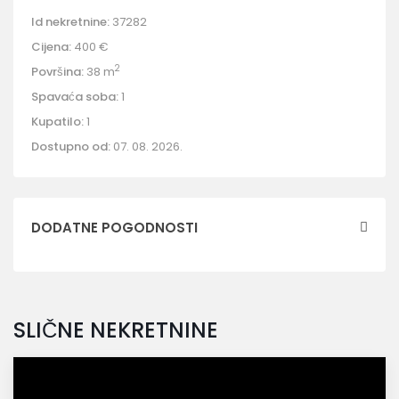
Id nekretnine:
37282
Cijena:
400 €
2
Površina:
38 m
Spavaća soba:
1
Kupatilo:
1
Dostupno od:
07. 08. 2026.
DODATNE POGODNOSTI
SLIČNE NEKRETNINE