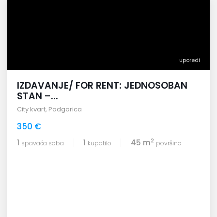
uporedi
IZDAVANJE/ FOR RENT: JEDNOSOBAN
STAN –...
City kvart
,
Podgorica
350 €
2
1
1
45 m
spavaća soba
kupatilo
površina