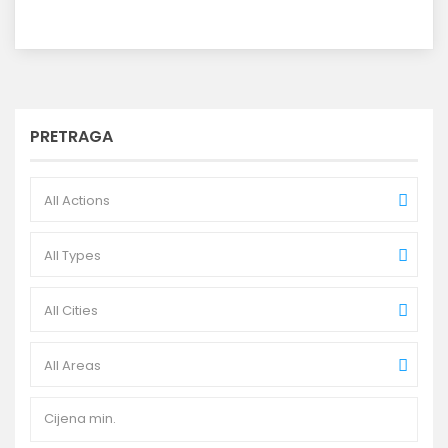
PRETRAGA
All Actions
All Types
All Cities
All Areas