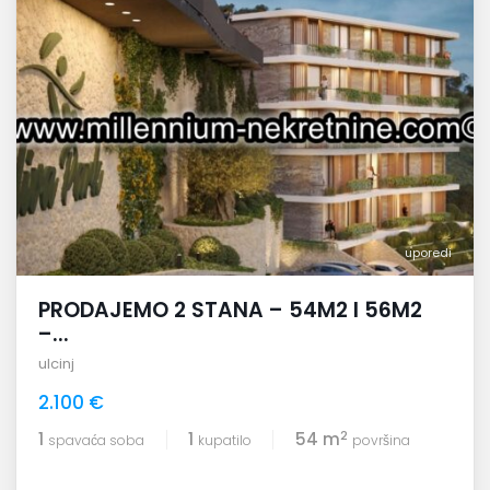
uporedi
PRODAJEMO 2 STANA – 54M2 I 56M2
–...
ulcinj
2.100 €
2
1
1
54 m
spavaća soba
kupatilo
površina