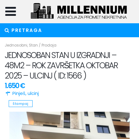
PRETRAGA
Jednosobni
,
Stan
/
Prodaja
JEDNOSOBAN STAN U IZGRADNJI –
48M2 – ROK ZAVRŠETKA OKTOBAR
2025 – ULCINJ ( ID: 1566 )
1.650 €
Pinješ,
ulcinj
štampaj