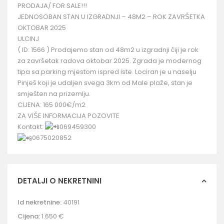
PRODAJA/ FOR SALE!!!
JEDNOSOBAN STAN U IZGRADNJI – 48M2 – ROK ZAVRŠETKA
OKTOBAR 2025
ULCINJ
( ID: 1566 ) Prodajemo stan od 48m2 u izgradnji čiji je rok
za završetak radova oktobar 2025. Zgrada je modernog
tipa sa parking mjestom ispred iste. Lociran je u naselju
Pinješ koji je udaljen svega 3km od Male plaže, stan je
smješten na prizemlju.
CIJENA: 165 000€/m2
ZA VIŠE INFORMACIJA POZOVITE
Kontakt:
069459300
0675020852
DETALJI O NEKRETNINI
Id nekretnine:
40191
Cijena:
1.650 €