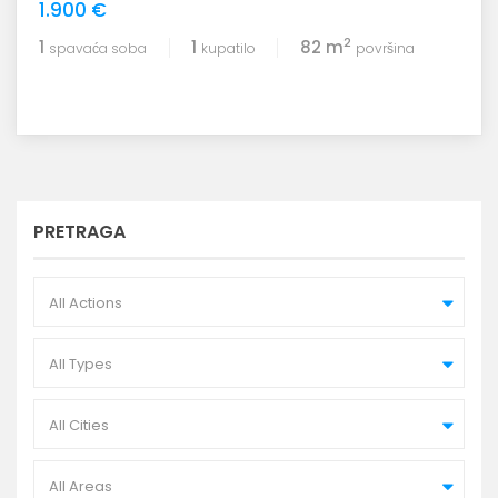
1.900 €
2
1
1
82 m
spavaća soba
kupatilo
površina
PRETRAGA
All Actions
All Types
All Cities
All Areas