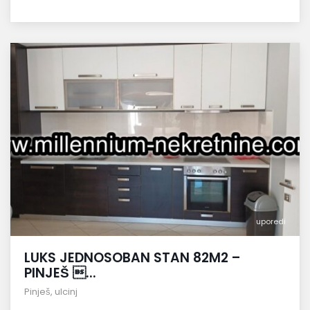
uporedi
LUKS JEDNOSOBAN STAN 82M2 –
PINJEŠ ...
Pinješ
,
ulcinj