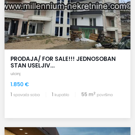
uporedi
PRODAJA/ FOR SALE!!! JEDNOSOBAN
STAN USELJIV...
ulcinj
1.850 €
2
1
1
55 m
spavaća soba
kupatilo
površina