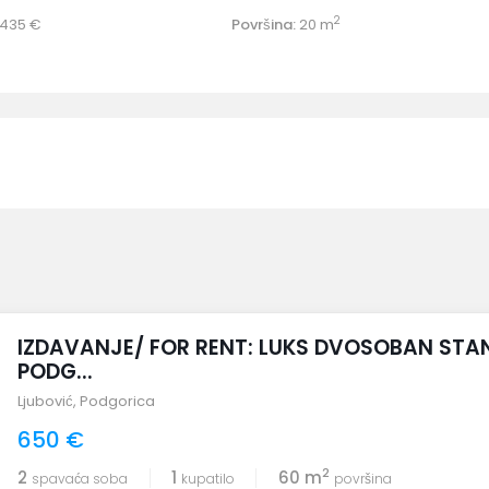
2
435 €
Površina:
20 m
IZDAVANJE/ FOR RENT: LUKS DVOSOBAN STA
PODG...
Ljubović
,
Podgorica
650 €
2
2
1
60 m
spavaća soba
kupatilo
površina