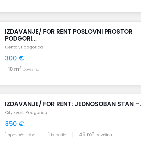
IZDAVANJE/ FOR RENT POSLOVNI PROSTOR
PODGORI...
Centar
,
Podgorica
300 €
2
10 m
površina
IZDAVANJE/ FOR RENT: JEDNOSOBAN STAN –..
City kvart
,
Podgorica
350 €
2
1
1
45 m
spavaća soba
kupatilo
površina