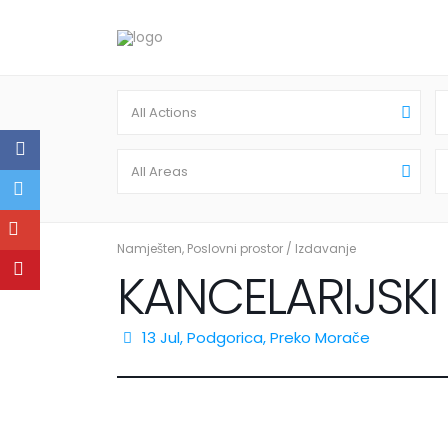
All Actions
All Areas
Namješten
,
Poslovni prostor
/
Izdavanje
KANCELARIJSK
13 Jul,
Podgorica
,
Preko Morače