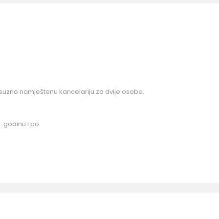
ksuzno namještenu kancelariju za dvije osobe.
. godinu i po