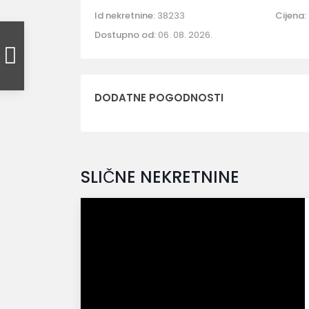
Id nekretnine:
38233
Cijena:
Dostupno od:
06. 08. 2026.
DODATNE POGODNOSTI
SLIČNE NEKRETNINE