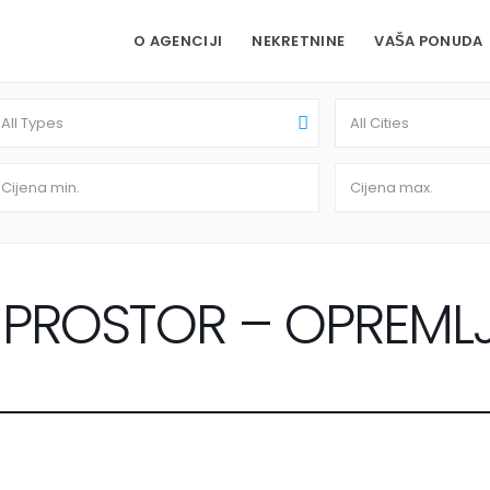
O AGENCIJI
NEKRETNINE
VAŠA PONUDA
All Types
All Cities
I PROSTOR – OPREML