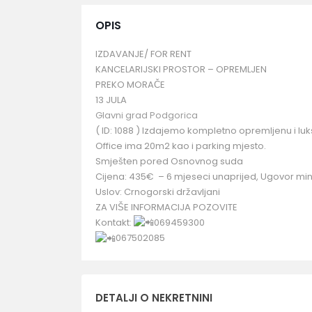
OPIS
IZDAVANJE/ FOR RENT
KANCELARIJSKI PROSTOR – OPREMLJEN
PREKO MORAČE
13 JULA
Glavni grad Podgorica
( ID: 1088 ) Izdajemo kompletno opremljenu i lu
Office ima 20m2 kao i parking mjesto.
Smješten pored Osnovnog suda
Cijena: 435€ – 6 mjeseci unaprijed, Ugovor min
Uslov: Crnogorski državljani
ZA VIŠE INFORMACIJA POZOVITE
Kontakt:
069459300
067502085
DETALJI O NEKRETNINI