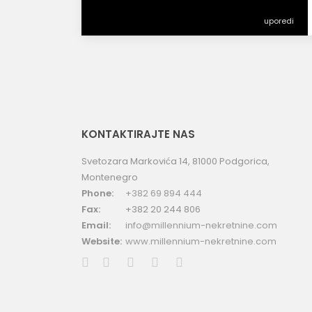
uporedi
KONTAKTIRAJTE NAS
Svetozara Markovića 14, 81000 Podgorica,
Montenegro
Phone:
+382 69 894 444
Fax:
+382 20 244 806
Email:
info@millennium-nekretnine.com
Website:
www.millennium-nekretnine.com