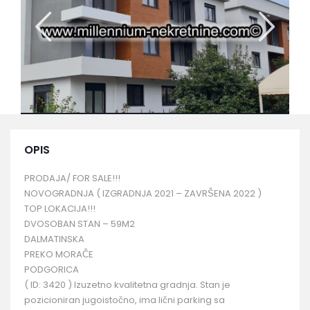
OPIS
PRODAJA/ FOR SALE!!!
NOVOGRADNJA ( IZGRADNJA 2021 – ZAVRŠENA 2022 )
TOP LOKACIJA!!!
DVOSOBAN STAN – 59M2
DALMATINSKA
PREKO MORAČE
PODGORICA
( ID: 3420 ) Izuzetno kvalitetna gradnja. Stan je
pozicioniran jugoistočno, ima lični parking sa