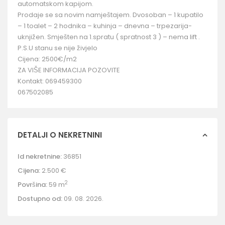
automatskom kapijom.
Prodaje se sa novim namještajem. Dvosoban – 1 kupatilo
– 1 toalet – 2 hodnika – kuhinja – dnevna – trpezarija-
uknjižen. Smješten na 1.spratu ( spratnost 3 ) – nema lift .
P.S.U stanu se nije živjelo
Cijena: 2500€/m2
ZA VIŠE INFORMACIJA POZOVITE
Kontakt: 069459300
067502085
DETALJI O NEKRETNINI
Id nekretnine:
36851
Cijena:
2.500 €
2
Površina:
59 m
Dostupno od:
09. 08. 2026.