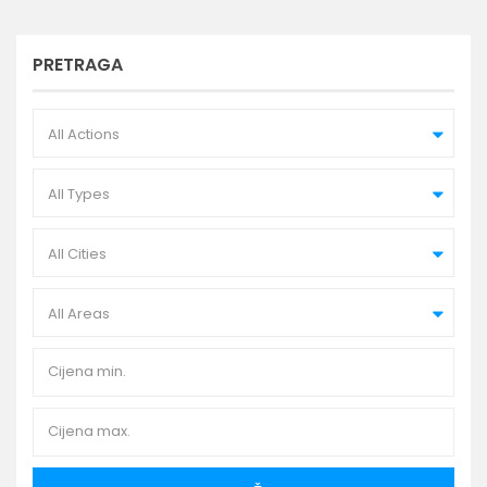
PRETRAGA
All Actions
All Types
All Cities
All Areas