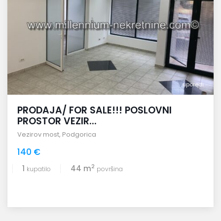
uporedi
PRODAJA/ FOR SALE!!! POSLOVNI
PROSTOR VEZIR...
Vezirov most
,
Podgorica
140 €
2
1
44 m
kupatilo
površina