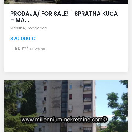
PRODAJA/ FOR SALE!!! SPRATNA KUĆA
– MA...
Masline
,
Podgorica
320.000 €
2
180 m
površina