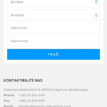
All Cities
All Areas
TRAŽI
KONTAKTIRAJTE NAS
Svetozara Markovića 14, 81000 Podgorica, Montenegro
Phone:
+382 69 894 444
Fax:
+382 20 244 806
Email:
info@millennium-nekretnine.com