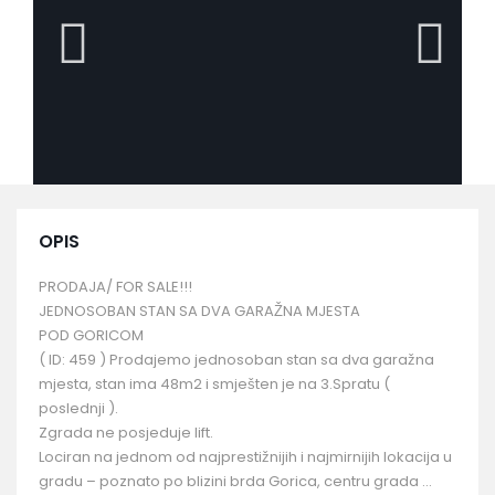
OPIS
PRODAJA/ FOR SALE!!!
JEDNOSOBAN STAN SA DVA GARAŽNA MJESTA
POD GORICOM
( ID: 459 ) Prodajemo jednosoban stan sa dva garažna
mjesta, stan ima 48m2 i smješten je na 3.Spratu (
poslednji ).
Zgrada ne posjeduje lift.
Lociran na jednom od najprestižnijih i najmirnijih lokacija u
gradu – poznato po blizini brda Gorica, centru grada …