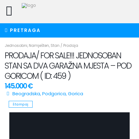
PRETRAGA
Jednosobni
,
Namješten
,
Stan
/
Prodaja
PRODAJA/ FOR SALE!!! JEDNOSOBAN
STAN SA DVA GARAŽNA MJESTA – POD
GORICOM ( ID: 459 )
145.000 €
Beogradska,
Podgorica
,
Gorica
štampaj