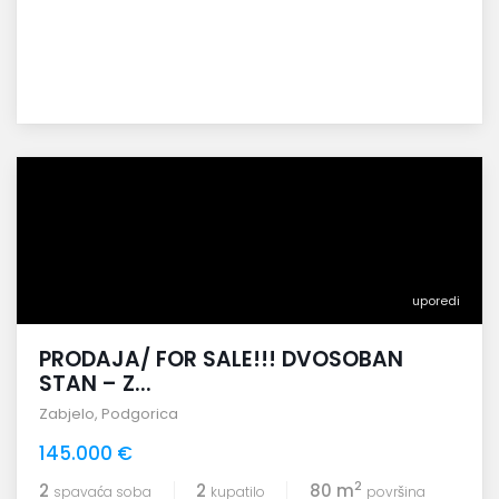
uporedi
PRODAJA/ FOR SALE!!! DVOSOBAN
STAN – Z...
Zabjelo
,
Podgorica
145.000 €
2
2
2
80 m
spavaća soba
kupatilo
površina