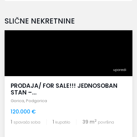
SLIČNE NEKRETNINE
uporedi
PRODAJA/ FOR SALE!!! JEDNOSOBAN
STAN –...
Gorica
,
Podgorica
120.000 €
2
1
1
39 m
spavaća soba
kupatilo
površina