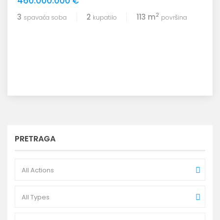
460.000.000 €
2
3
2
113 m
spavaća soba
kupatilo
površina
PRETRAGA
All Actions
All Types