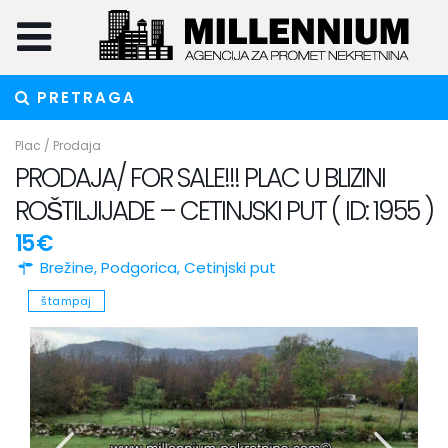
PRETRAGA
Plac
/
Prodaja
PRODAJA/ FOR SALE!!! PLAC U BLIZINI
ROŠTILJIJADE – CETINJSKI PUT ( ID: 1955 )
15 €
Brežine,
Podgorica
,
Cetinjski put
štampaj