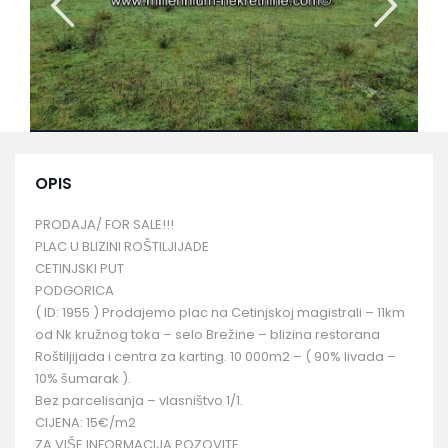
OPIS
PRODAJA/ FOR SALE!!!
PLAC U BLIZINI ROŠTILJIJADE
CETINJSKI PUT
PODGORICA
( ID: 1955 ) Prodajemo plac na Cetinjskoj magistrali – 11km
od Nk kružnog toka – selo Brežine – blizina restorana
Roštiljijada i centra za karting. 10 000m2 – ( 90% livada –
10% šumarak ).
Bez parcelisanja – vlasništvo 1/1.
CIJENA: 15€/m2
ZA VIŠE INFORMACIJA POZOVITE