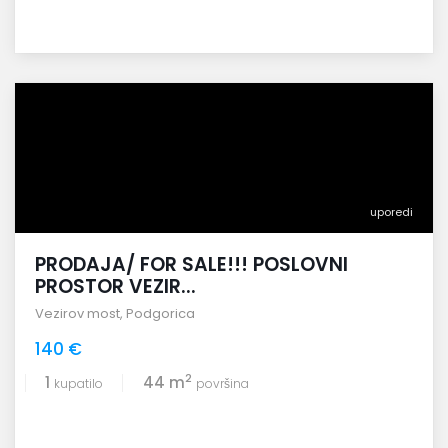
uporedi
PRODAJA/ FOR SALE!!! POSLOVNI
PROSTOR VEZIR...
Vezirov most
,
Podgorica
140 €
2
1
44 m
kupatilo
površina