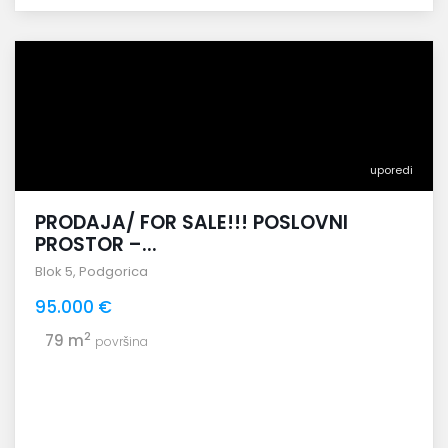
uporedi
PRODAJA/ FOR SALE!!! POSLOVNI
PROSTOR –...
Blok 5
,
Podgorica
95.000 €
2
79 m
površina