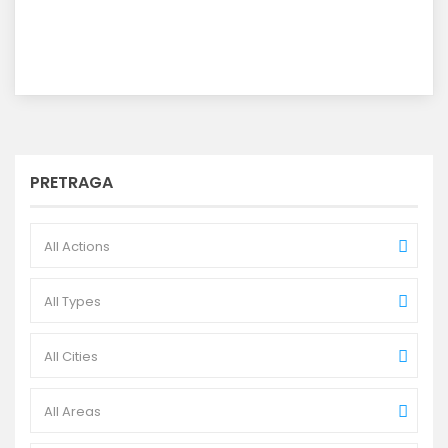
PRETRAGA
All Actions
All Types
All Cities
All Areas