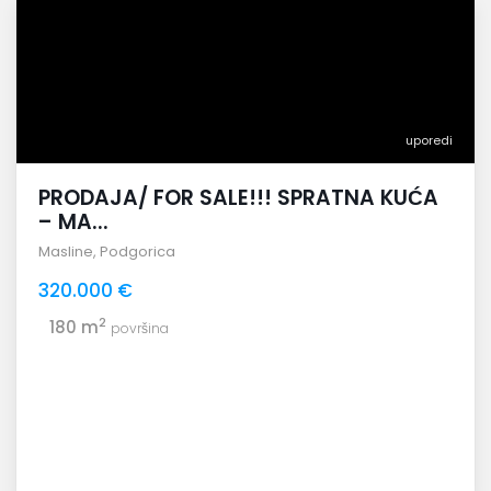
uporedi
PRODAJA/ FOR SALE!!! SPRATNA KUĆA
– MA...
Masline
,
Podgorica
320.000 €
2
180 m
površina