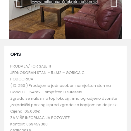
OPIS
PRODAJA/ FOR SALE!!!
JEDNOSOBAN STAN – 54M2 – GORICA C
PODGORICA
( ID: 250 ) Prodajemo jednosoban namješten stan na
Gorici C – 54m2 – smješten u suterenu .
Zgrada se nalazi na top lokaciji , ima ogradjeno dvorište
,zajednički parking ispred zgrade sa kapijom na daljinski.
Cijena 105.000€
ZA VIŠE INFORMACIJA POZOVITE
Kontakt: 069459300
067502085