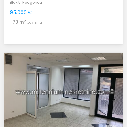
Blok 5
,
Podgorica
95.000 €
2
79 m
površina
uporedi