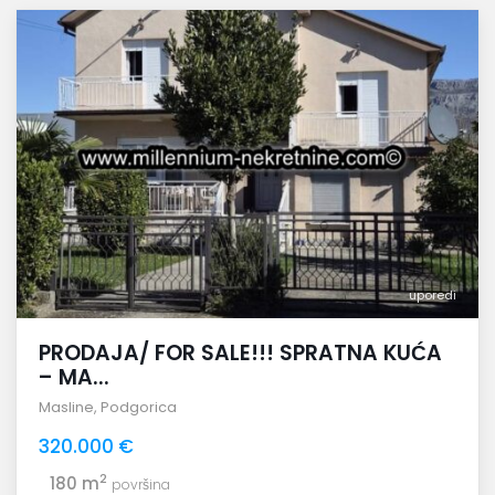
uporedi
PRODAJA/ FOR SALE!!! SPRATNA KUĆA
– MA...
Masline
,
Podgorica
320.000 €
2
180 m
površina