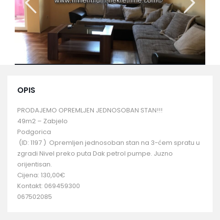
OPIS
PRODAJEMO OPREMLJEN JEDNOSOBAN STAN!!!
49m2 – Zabjelo
Podgorica
(ID: 1197 ) Opremljen jednosoban stan na 3-ćem spratu u
zgradi Nivel preko puta Dak petrol pumpe. Juzno
orijentisan.
Cijena: 130,00€
Kontakt: 069459300
067502085