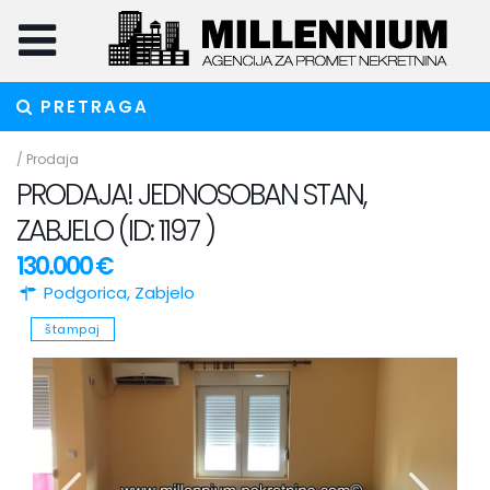
PRETRAGA
/
Prodaja
PRODAJA! JEDNOSOBAN STAN,
ZABJELO (ID: 1197 )
130.000 €
Podgorica
,
Zabjelo
štampaj