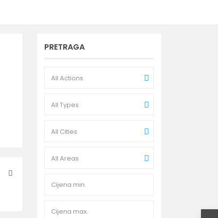
PRETRAGA
All Actions
All Types
All Cities
All Areas