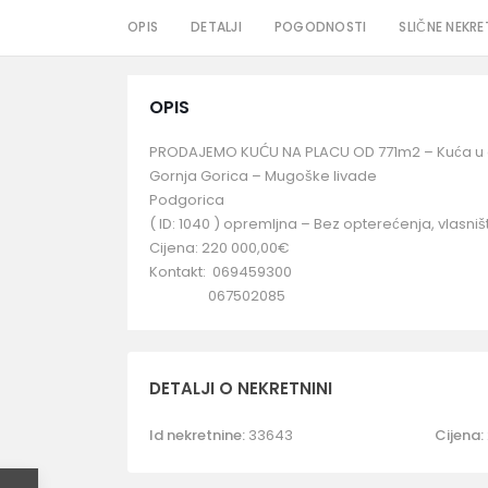
OPIS
DETALJI
POGODNOSTI
SLIČNE NEKRE
OPIS
PRODAJEMO KUĆU NA PLACU OD 771m2 – Kuća u os
Gornja Gorica – Mugoške livade
Podgorica
( ID: 1040 ) opremljna – Bez opterećenja, vlasniš
Cijena: 220 000,00€
Kontakt: 069459300
067502085
DETALJI O NEKRETNINI
Id nekretnine:
33643
Cijena: