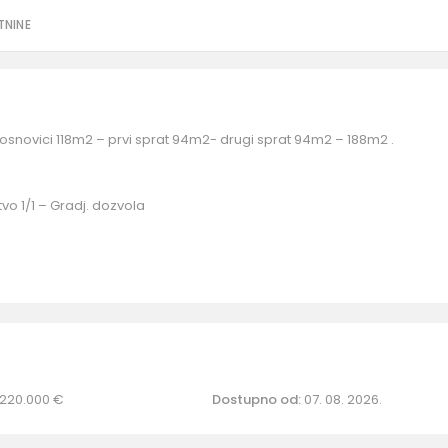
TNINE
novici 118m2 – prvi sprat 94m2- drugi sprat 94m2 – 188m2 .
tvo 1/1 – Gradj. dozvola
220.000 €
Dostupno od:
07. 08. 2026.