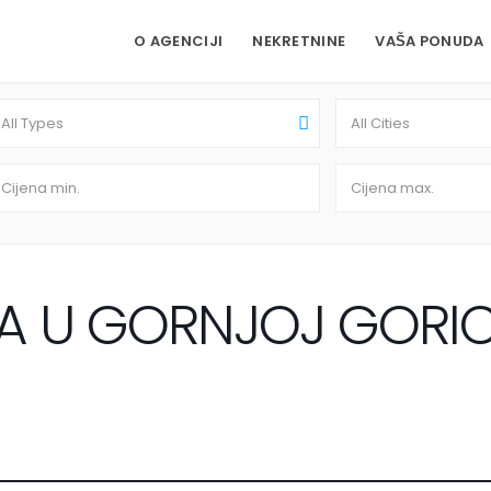
O AGENCIJI
NEKRETNINE
VAŠA PONUDA
All Types
All Cities
 U GORNJOJ GORICI( 