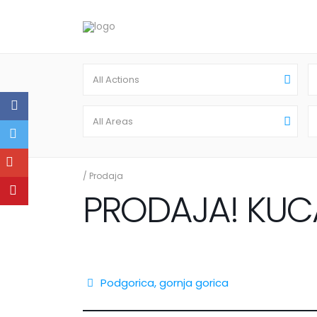
All Actions
All Areas
/
Prodaja
PRODAJA! KUCA
Podgorica
,
gornja gorica