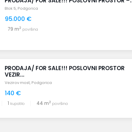
PRODAJA/ FOR SALE!!! POSLOVNI PROSTOR –..
Blok 5
,
Podgorica
95.000 €
2
79 m
površina
PRODAJA/ FOR SALE!!! POSLOVNI PROSTOR
VEZIR...
Vezirov most
,
Podgorica
140 €
2
1
44 m
kupatilo
površina