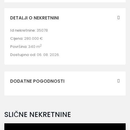
DETALJI O NEKRETNINI
Id nekretnine:
35078
Cijena:
280.000 €
2
Površina:
340 m
Dostupno od:
06. 08. 2026.
DODATNE POGODNOSTI
SLIČNE NEKRETNINE