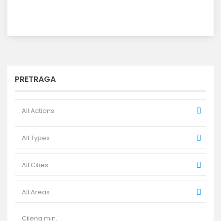
PRETRAGA
All Actions
All Types
All Cities
All Areas