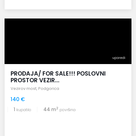
uporedi
PRODAJA/ FOR SALE!!! POSLOVNI
PROSTOR VEZIR...
Vezirov most
,
Podgorica
140 €
2
1
44 m
kupatilo
površina