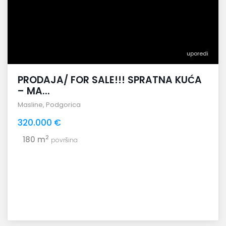
uporedi
PRODAJA/ FOR SALE!!! SPRATNA KUĆA
– MA...
Masline
,
Podgorica
320.000 €
2
180 m
površina