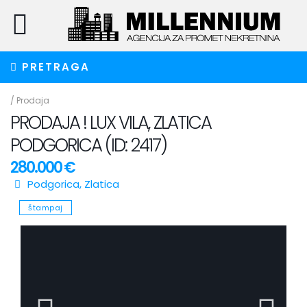
PRETRAGA
/
Prodaja
PRODAJA ! LUX VILA, ZLATICA
PODGORICA (ID: 2417)
280.000 €
Podgorica
,
Zlatica
štampaj