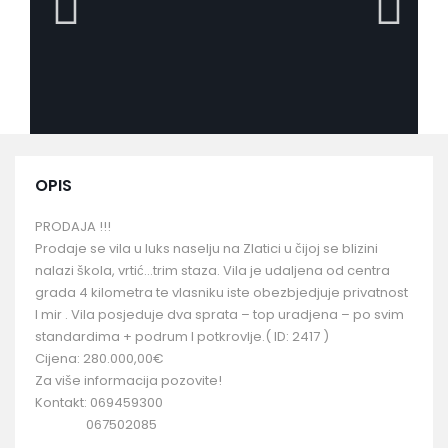
OPIS
PRODAJA !!!
Prodaje se vila u luks naselju na Zlatici u čijoj se blizini
nalazi škola, vrtić…trim staza. Vila je udaljena od centra
grada 4 kilometra te vlasniku iste obezbjedjuje privatnost
I mir . Vila posjeduje dva sprata – top uradjena – po svim
standardima + podrum I potkrovlje.( ID: 2417 )
Cijena: 280.000,00€
Za više informacija pozovite!
Kontakt: 069459300
067502085