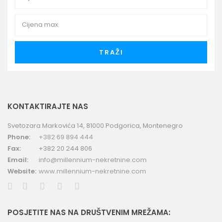
TRAŽI
KONTAKTIRAJTE NAS
Svetozara Markovića 14, 81000 Podgorica, Montenegro
Phone:
+382 69 894 444
Fax:
+382 20 244 806
Email:
info@millennium-nekretnine.com
Website:
www.millennium-nekretnine.com
POSJETITE NAS NA DRUŠTVENIM MREŽAMA: