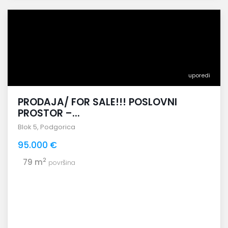
uporedi
PRODAJA/ FOR SALE!!! POSLOVNI
PROSTOR –...
Blok 5
,
Podgorica
95.000 €
2
79 m
površina