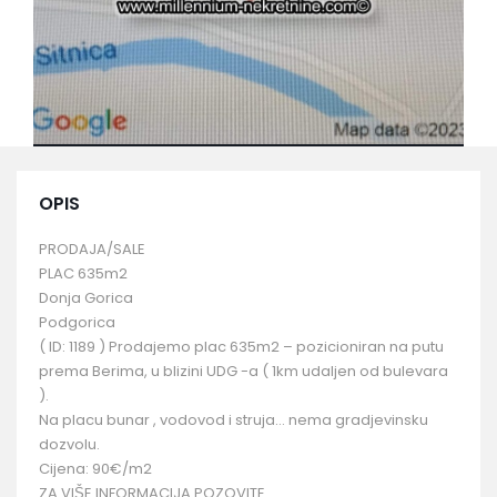
OPIS
PRODAJA/SALE
PLAC 635m2
Donja Gorica
Podgorica
( ID: 1189 ) Prodajemo plac 635m2 – pozicioniran na putu
prema Berima, u blizini UDG -a ( 1km udaljen od bulevara
).
Na placu bunar , vodovod i struja… nema gradjevinsku
dozvolu.
Cijena: 90€/m2
ZA VIŠE INFORMACIJA POZOVITE