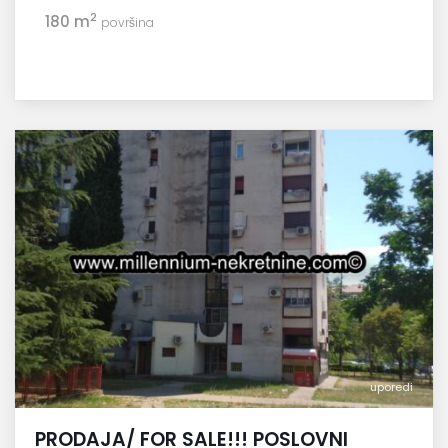
2
180 m
površina
uporedi
PRODAJA/ FOR SALE!!! POSLOVNI