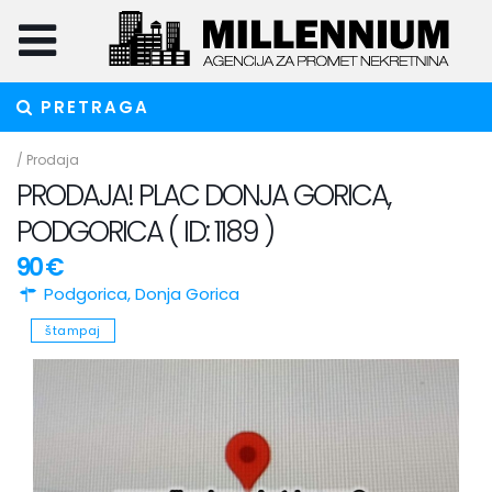
PRETRAGA
/
Prodaja
PRODAJA! PLAC DONJA GORICA,
PODGORICA ( ID: 1189 )
90 €
Podgorica
,
Donja Gorica
štampaj