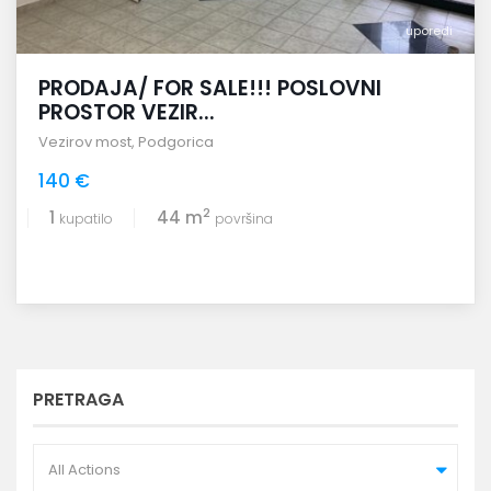
uporedi
PRODAJA/ FOR SALE!!! POSLOVNI
PROSTOR VEZIR...
Vezirov most
,
Podgorica
140 €
2
1
44 m
kupatilo
površina
PRETRAGA
All Actions