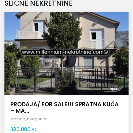
SLIČNE NEKRETNINE
uporedi
PRODAJA/ FOR SALE!!! SPRATNA KUĆA
– MA...
Masline
,
Podgorica
320.000 €