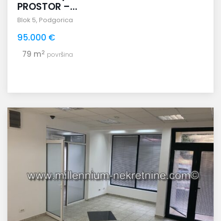
PROSTOR –...
Blok 5
,
Podgorica
95.000 €
2
79 m
površina