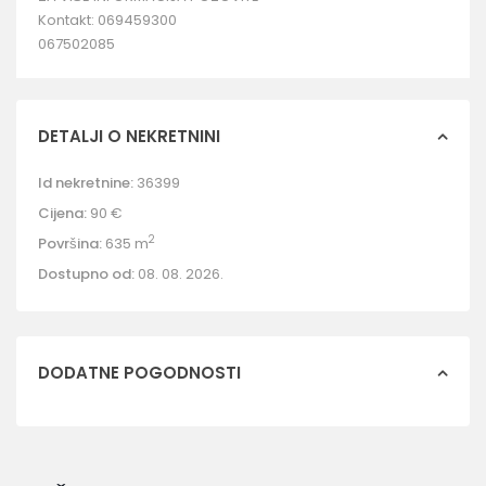
Kontakt: 069459300
067502085
DETALJI O NEKRETNINI
Id nekretnine:
36399
Cijena:
90 €
2
Površina:
635 m
Dostupno od:
08. 08. 2026.
DODATNE POGODNOSTI