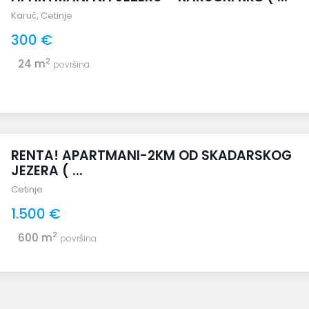
Karuč
,
Cetinje
300 €
2
24 m
površina
RENTA! APARTMANI-2KM OD SKADARSKOG
JEZERA ( ...
Cetinje
1.500 €
2
600 m
površina