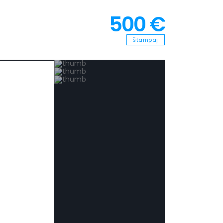
500 €
štampaj