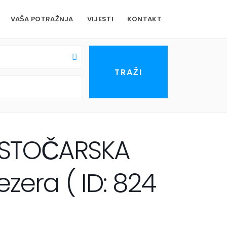
VAŠA POTRAŽNJA
VIJESTI
KONTAKT
I STOČARSKA
era ( ID: 824