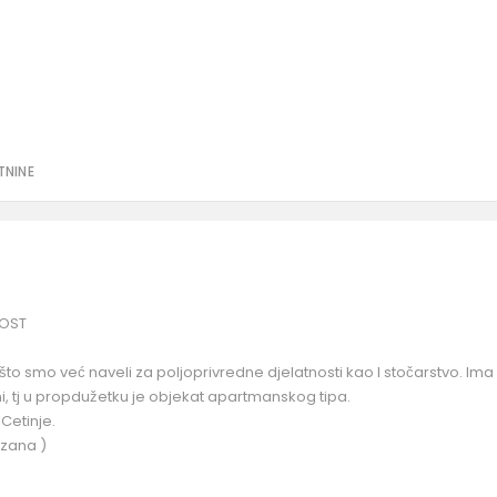
TNINE
NOST
što smo već naveli za poljoprivredne djelatnosti kao I stočarstvo. Ima 
ni, tj u propdužetku je objekat apartmanskog tipa.
Cetinje.
ezana )