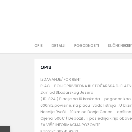
OPIS
DETALJI
POGODNOSTI
SLIČNE NEKRE
OPIS
IZDAVANJE/ FOR RENT
PLAC – POLJOPRIVREDNA ILI STOČARSKA DJELAT
2km od Skadarskog Jezera
( ID: 824 ) Plac je na 10 kaskada – pogodan kao 
000m2 površine, na placu I voda I struja …U blizi
Naselje Rvaši – 10 km od Donje Gorice – opština 
Cijena: 500€ ( Depozit , I i poslednja kirija obav
ZA VIŠE INFORMACIJA POZOVITE
Kontakt: 069459300