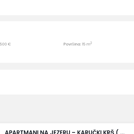
2
500 €
Površina:
15 m
APARTMANI NA JEZERU – KARUČKI KRŠ ( ...