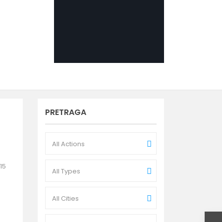
PRETRAGA
All Actions
15
All Types
All Cities