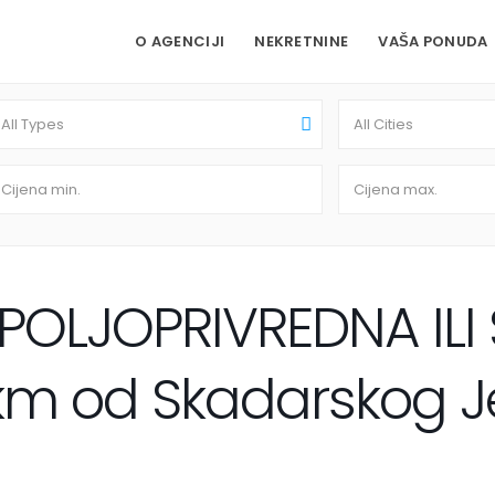
O AGENCIJI
NEKRETNINE
VAŠA PONUDA
All Types
All Cities
 POLJOPRIVREDNA IL
m od Skadarskog Jez