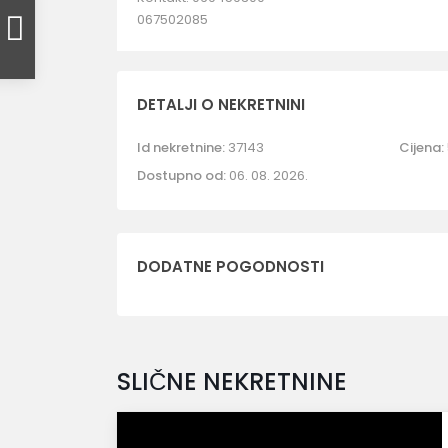
067502085
DETALJI O NEKRETNINI
Id nekretnine:
37143
Cijena:
Dostupno od:
06. 08. 2026.
DODATNE POGODNOSTI
SLIČNE NEKRETNINE