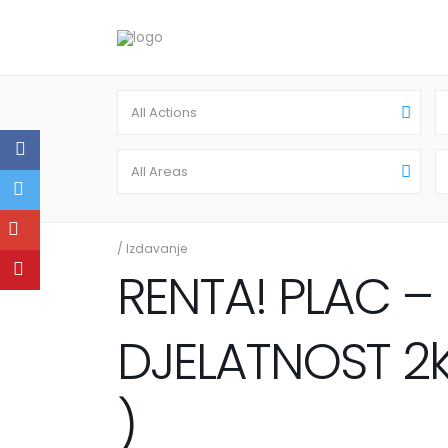
All Actions
All Areas
/
Izdavanje
RENTA! PLAC –
DJELATNOST 2k
)