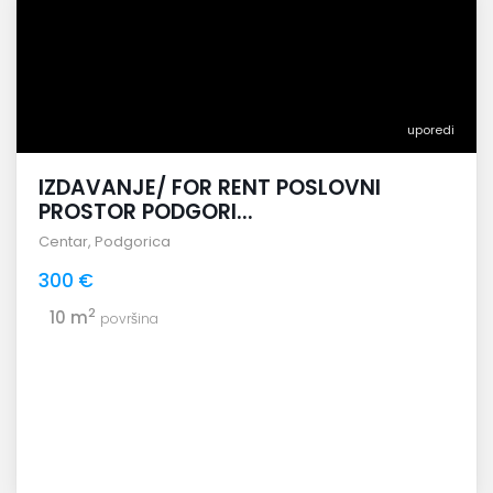
uporedi
IZDAVANJE/ FOR RENT POSLOVNI
PROSTOR PODGORI...
Centar
,
Podgorica
300 €
2
10 m
površina