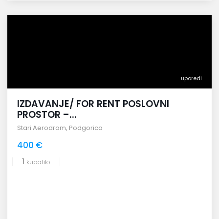
uporedi
IZDAVANJE/ FOR RENT POSLOVNI
PROSTOR –...
Stari Aerodrom
,
Podgorica
400 €
1
kupatilo