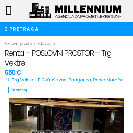
PRETRAGA
Poslovni prostor
/
Izdavanje
Renta – POSLOVNI PROSTOR – Trg
Vektre
650 €
Trg Vekte - P.C Kruševac,
Podgorica
,
Preko Morače
štampaj