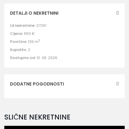
DETALJI O NEKRETNINI
Id nekretnine:
37261
Cijena:
650 €
2
Površina:
126 m
Kupatilo:
2
Dostupno od:
10. 08. 2026.
DODATNE POGODNOSTI
SLIČNE NEKRETNINE