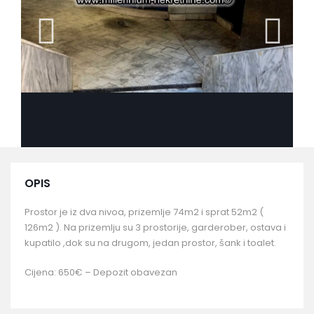
OPIS
Prostor je iz dva nivoa, prizemlje 74m2 i sprat 52m2 (
126m2 ). Na prizemlju su 3 prostorije, garderober, ostava i
kupatilo ,dok su na drugom, jedan prostor, šank i toalet.
Cijena: 650€ – Depozit obavezan