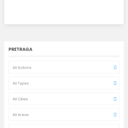
PRETRAGA
All Actions
All Types
All Cities
All Areas