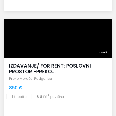
uporedi
IZDAVANJE/ FOR RENT: POSLOVNI
PROSTOR -PREKO...
Preko Morače
,
Podgorica
850 €
2
1
66 m
kupatilo
površina