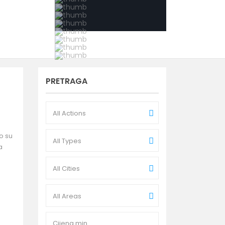
PRETRAGA
All Actions
o su
All Types
a
All Cities
All Areas