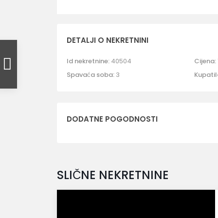
DETALJI O NEKRETNINI
Id nekretnine:
40504
Cijena:
Spavaća soba:
3
Kupatil
DODATNE POGODNOSTI
SLIČNE NEKRETNINE