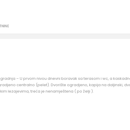
TNINE
 gradnja – U prvom nivou dnevni boravak sa terasom i wc, a kaskadn
radjeno centralno (pelet). Dvorište ogradjeno, kapija na daljinski, dv
im lezajevima, treća je nenamještena ( po želji ).