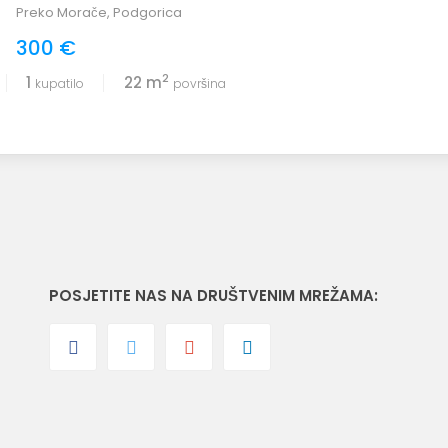
Preko Morače
,
Podgorica
300 €
2
1
22 m
kupatilo
površina
POSJETITE NAS NA DRUŠTVENIM MREŽAMA: