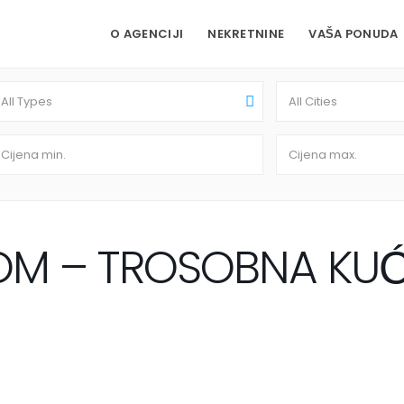
O AGENCIJI
NEKRETNINE
VAŠA PONUDA
All Types
All Cities
M – TROSOBNA KUĆA