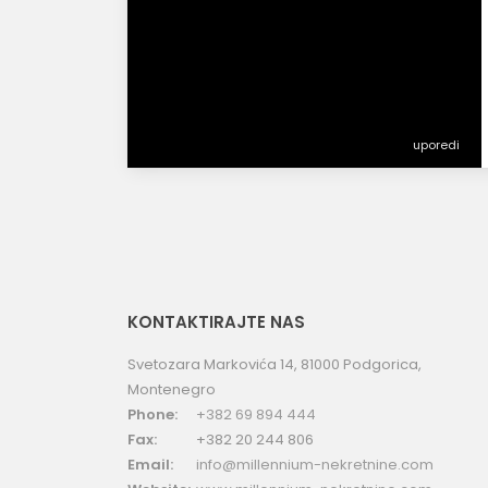
uporedi
KONTAKTIRAJTE NAS
Svetozara Markovića 14, 81000 Podgorica,
Montenegro
Phone:
+382 69 894 444
Fax:
+382 20 244 806
Email:
info@millennium-nekretnine.com