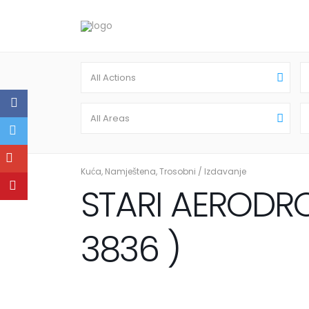
All Actions
All Areas
Kuća
,
Namještena
,
Trosobni
/
Izdavanje
STARI AERODRO
3836 )