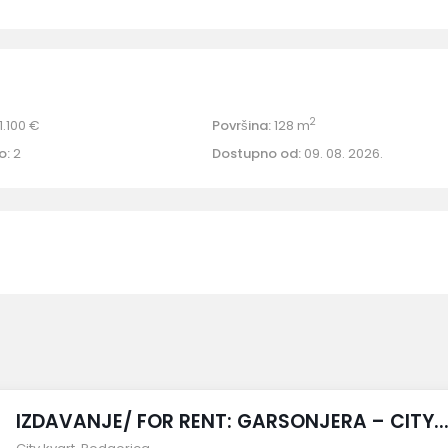
2
1.100 €
Površina:
128 m
o:
2
Dostupno od:
09. 08. 2026.
IZDAVANJE/ FOR RENT: GARSONJERA – CITY..