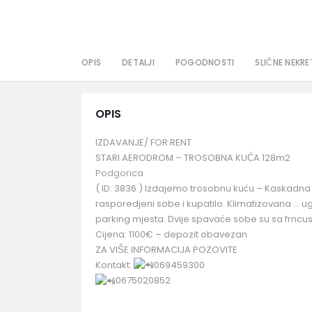
OPIS
DETALJI
POGODNOSTI
SLIČNE NEKRE
OPIS
IZDAVANJE/ FOR RENT
STARI AERODROM – TROSOBNA KUĆA 128m2
Podgorica
( ID: 3836 ) Izdajemo trosobnu kuću – Kaskadna
rasporedjeni sobe i kupatilo. Klimatizovana … ug
parking mjesta. Dvije spavaće sobe su sa frncusk
Cijena: 1100€ – depozit obavezan
ZA VIŠE INFORMACIJA POZOVITE
Kontakt:
069459300
0675020852