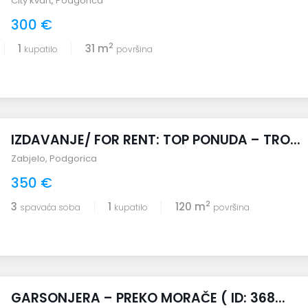
City kvart
,
Podgorica
300 €
2
1
31 m
kupatilo
površina
IZDAVANJE/ FOR RENT: TOP PONUDA – TRO...
Zabjelo
,
Podgorica
350 €
2
3
1
120 m
spavaća soba
kupatilo
površina
GARSONJERA – PREKO MORAČE ( ID: 368...