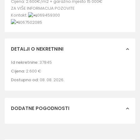
Cijena: 2.600€/m2 + garažno mjesto 15 000€
ZA VIŠE INFORMACIJA POZOVITE
Kontakt:
069459300
067502085
DETALJI O NEKRETNINI
Id nekretnine:
37845
Cijena:
2.600 €
Dostupno od:
08. 08. 2026.
DODATNE POGODNOSTI