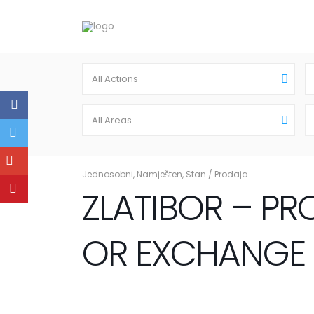
All Actions
All Areas
Jednosobni
,
Namješten
,
Stan
/
Prodaja
ZLATIBOR – PR
OR EXCHANGE ( 