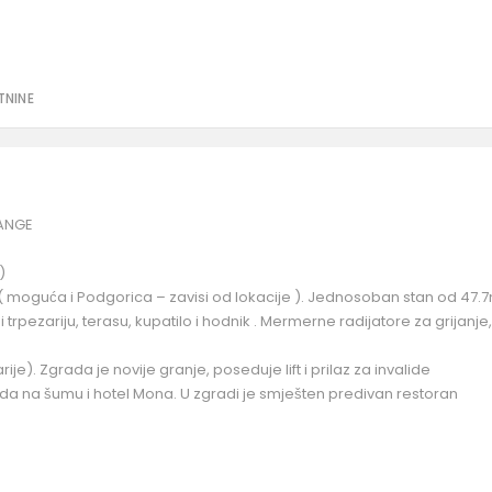
TNINE
HANGE
)
e ( moguća i Podgorica – zavisi od lokacije ). Jednosoban stan od 47.
rpezariju, terasu, kupatilo i hodnik . Mermerne radijatore za grijanje,
rije). Zgrada je novije granje, poseduje lift i prilaz za invalide
a na šumu i hotel Mona. U zgradi je smješten predivan restoran