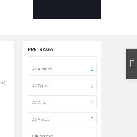
PRETRAGA
All Actions
7m2.
All Types
All Cities
All Areas