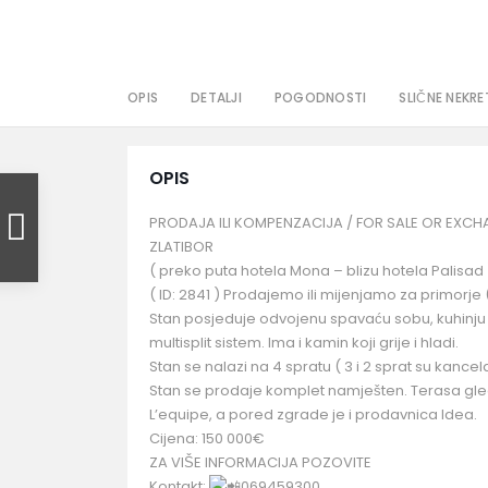
OPIS
DETALJI
POGODNOSTI
SLIČNE NEKRE
OPIS
PRODAJA ILI KOMPENZACIJA / FOR SALE OR EXC
ZLATIBOR
( preko puta hotela Mona – blizu hotela Palisad 
( ID: 2841 ) Prodajemo ili mijenjamo za primorj
Stan posjeduje odvojenu spavaću sobu, kuhinju i t
multisplit sistem. Ima i kamin koji grije i hladi.
Stan se nalazi na 4 spratu ( 3 i 2 sprat su kancela
Stan se prodaje komplet namješten. Terasa gled
L’equipe, a pored zgrade je i prodavnica Idea.
Cijena: 150 000€
ZA VIŠE INFORMACIJA POZOVITE
Kontakt:
069459300