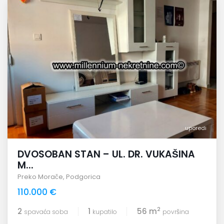
uporedi
DVOSOBAN STAN – UL. DR. VUKAŠINA
M...
Preko Morače
,
Podgorica
110.000 €
2
2
1
56 m
spavaća soba
kupatilo
površina