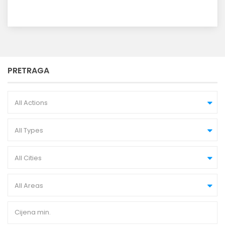
PRETRAGA
All Actions
All Types
All Cities
All Areas