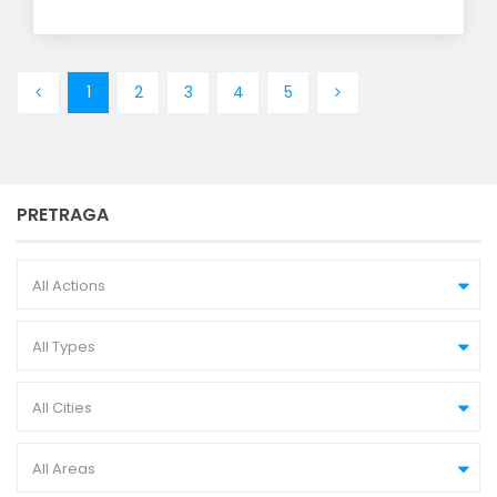
1
2
3
4
5
PRETRAGA
All Actions
All Types
All Cities
All Areas