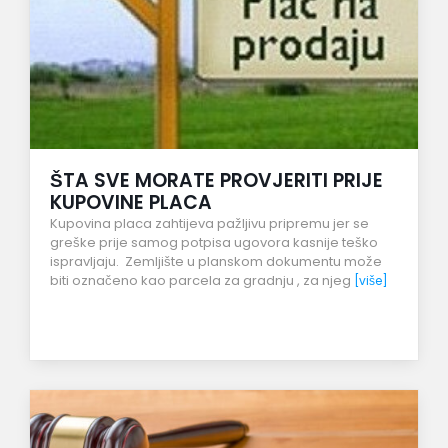
ŠTA SVE MORATE PROVJERITI PRIJE
KUPOVINE PLACA
Kupovina placa zahtijeva pažljivu pripremu jer se
greške prije samog potpisa ugovora kasnije teško
ispravljaju. Zemljište u planskom dokumentu može
biti označeno kao parcela za gradnju , za njeg
[više]