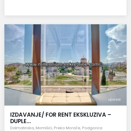
uporedi
IZDAVANJE/ FOR RENT EKSKLUZIVA –
DUPLE...
Dalmatinska
,
Momišići
,
Preko Morače
,
Podgorica