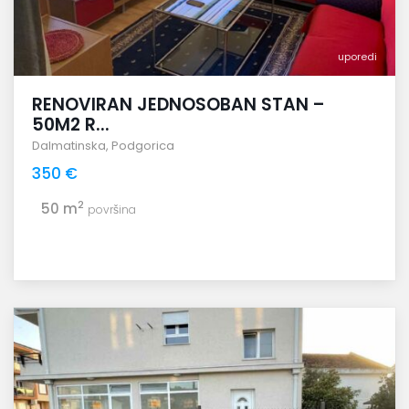
uporedi
RENOVIRAN JEDNOSOBAN STAN –
50M2 R...
Dalmatinska
,
Podgorica
350 €
2
50 m
površina