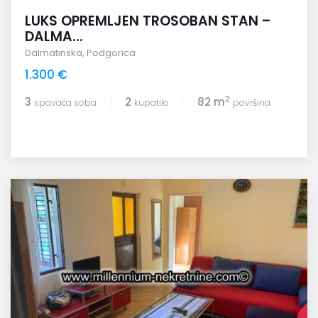
LUKS OPREMLJEN TROSOBAN STAN –
DALMA...
Dalmatinska
,
Podgorica
1.300 €
2
3
2
82 m
spavaća soba
kupatilo
površina