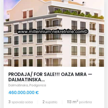
uporedi
PRODAJA/ FOR SALE!!! OAZA MIRA —
DALMATINSKA...
Dalmatinska
,
Podgorica
460.000.000 €
2
3
2
113 m
spavaća soba
kupatilo
površina