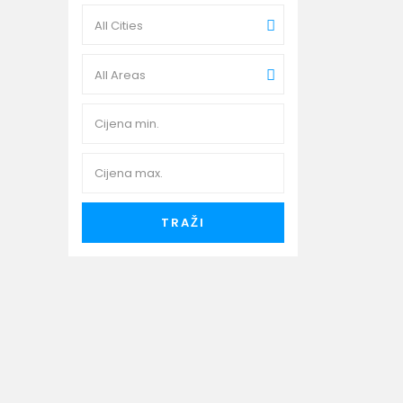
All Cities
All Areas
.
TRAŽI