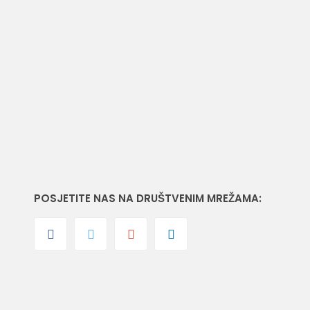
Dječija Bolnica
Podgorica
2
64 m
površina
POSJETITE NAS NA DRUŠTVENIM MREŽAMA: