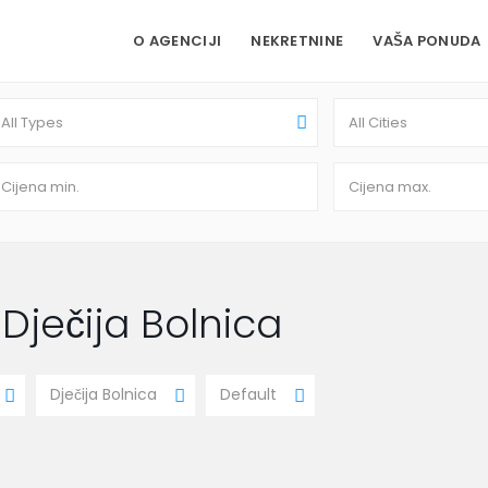
O AGENCIJI
NEKRETNINE
VAŠA PONUDA
All Types
All Cities
 Dječija Bolnica
Dječija Bolnica
Default