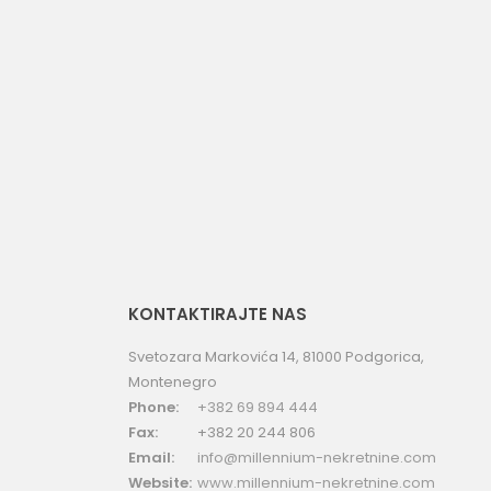
uporedi
KONTAKTIRAJTE NAS
Svetozara Markovića 14, 81000 Podgorica,
Montenegro
Phone:
+382 69 894 444
Fax:
+382 20 244 806
Email:
info@millennium-nekretnine.com
Website:
www.millennium-nekretnine.com