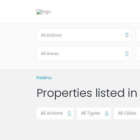
All Actions
All Areas
Početna
Properties listed in
All Actions
All Types
All Cities