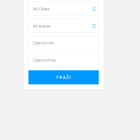
All Cities
All Areas
TRAŽI
(