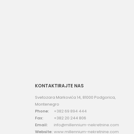
uporedi
KONTAKTIRAJTE NAS
Svetozara Markovića 14, 81000 Podgorica,
Montenegro
Phone:
+382 69 894 444
Fax:
+382 20 244 806
Email:
info@millennium-nekretnine.com
Website:
www.millennium-nekretnine.com