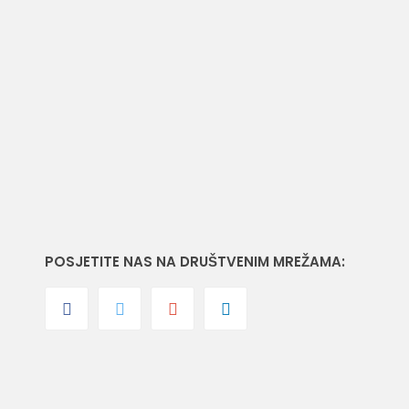
Drač
Podgorica
2
70 m
površina
POSJETITE NAS NA DRUŠTVENIM MREŽAMA: