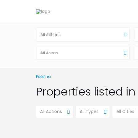
All Actions
All Areas
Početna
Properties listed i
All Actions
All Types
All Cities