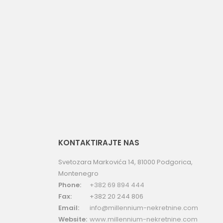
uporedi
KONTAKTIRAJTE NAS
Svetozara Markovića 14, 81000 Podgorica,
Montenegro
Phone:
+382 69 894 444
Fax:
+382 20 244 806
Email:
info@millennium-nekretnine.com
Website:
www.millennium-nekretnine.com