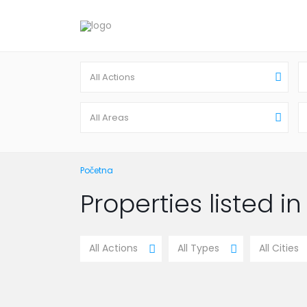
All Actions
All Areas
Početna
Properties listed in 
All Actions
All Types
All Cities