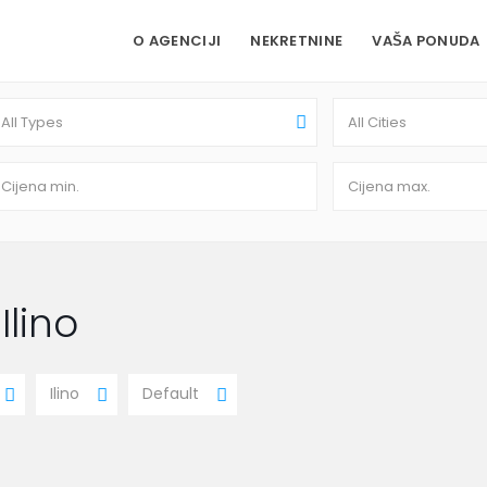
O AGENCIJI
NEKRETNINE
VAŠA PONUDA
All Types
All Cities
Ilino
Ilino
Default