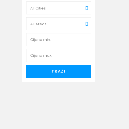
All Cities
All Areas
NA
TRAŽI