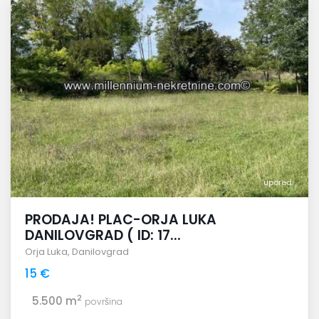
uporedi
PRODAJA! PLAC-ORJA LUKA
DANILOVGRAD ( ID: 17...
Orja Luka
,
Danilovgrad
15 €
2
5.500 m
površina