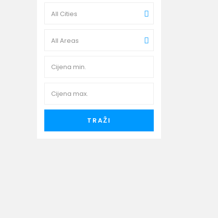
All Cities
All Areas
...
TRAŽI