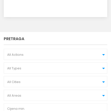
PRETRAGA
All Actions
All Types
All Cities
All Areas