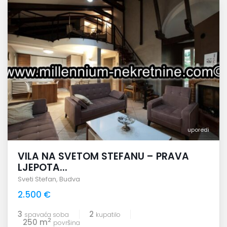
uporedi
VILA NA SVETOM STEFANU – PRAVA
LJEPOTA...
Sveti Stefan
,
Budva
2.500 €
3
2
spavaća soba
kupatilo
2
250 m
površina