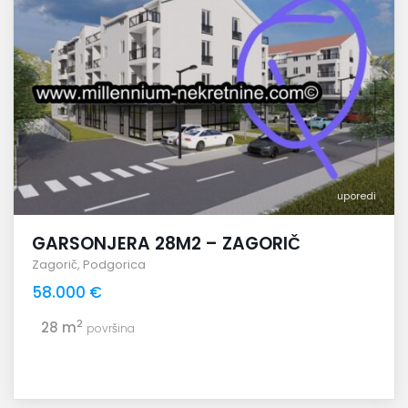
uporedi
GARSONJERA 28M2 – ZAGORIČ
Zagorič
,
Podgorica
58.000 €
2
28 m
površina