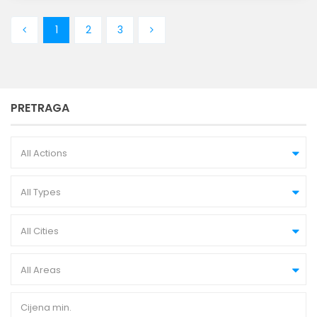
1
2
3
PRETRAGA
All Actions
All Types
All Cities
All Areas