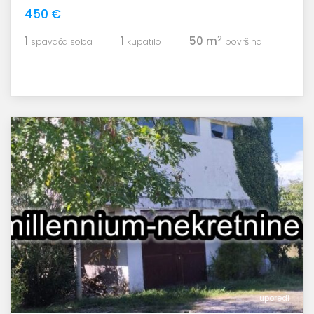
450 €
2
1
1
50 m
spavaća soba
kupatilo
površina
uporedi