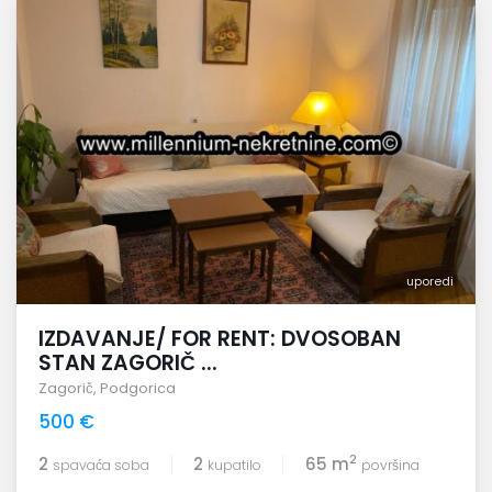
uporedi
IZDAVANJE/ FOR RENT: DVOSOBAN
STAN ZAGORIČ ...
Zagorič
,
Podgorica
500 €
2
2
2
65 m
spavaća soba
kupatilo
površina