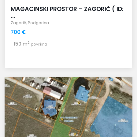
MAGACINSKI PROSTOR – ZAGORIČ ( ID:
...
Zagorič
,
Podgorica
700 €
2
150 m
površina