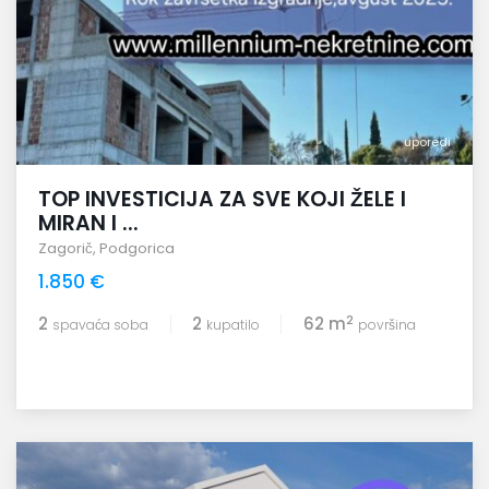
uporedi
TOP INVESTICIJA ZA SVE KOJI ŽELE I
MIRAN I ...
Zagorič
,
Podgorica
1.850 €
2
2
2
62 m
spavaća soba
kupatilo
površina