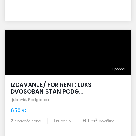
uporedi
IZDAVANJE/ FOR RENT: LUKS
DVOSOBAN STAN PODG...
Ljubović
,
Podgorica
650 €
2
2
1
60 m
spavaća soba
kupatilo
površina