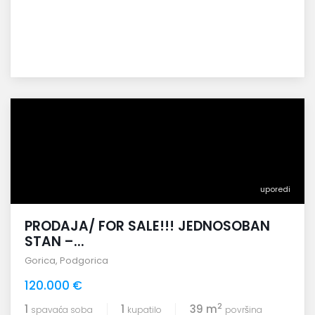
uporedi
PRODAJA/ FOR SALE!!! JEDNOSOBAN
STAN –...
Gorica
,
Podgorica
120.000 €
2
1
1
39 m
spavaća soba
kupatilo
površina