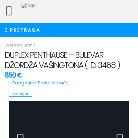
PRETRAGA
Dvosobni
,
Stan
/
DUPLEX PENTHAUSE – BULEVAR
DŽORDŽA VAŠINGTONA ( ID: 3468 )
850 €
Podgorica
,
Preko Morače
štampaj