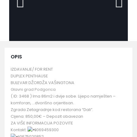
OPIS
IZDAVANJE/ FOR RENT
DUPLEX PENTHAUSE
BULEVAR DŽORDŽA VAŠINGTONA
Glavni grad Podgorica
( ID: 3468 ) Ima 86m2 i dvije sobe. Lijepo namješten –
komforan, …dvorišno orjentisan.
Zgrada Zetagradnje kod restorana “Dali”.
Cijena: 850,00€ – Depozit obavezan
ZA VIŠE INFORMACIJA POZOVITE
Kontakt:
069459300
0675020852