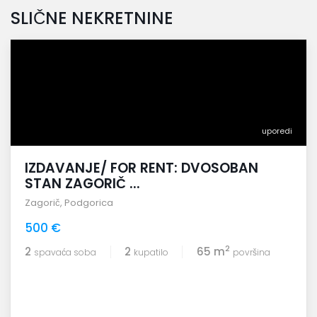
SLIČNE NEKRETNINE
uporedi
IZDAVANJE/ FOR RENT: DVOSOBAN
STAN ZAGORIČ ...
Zagorič
,
Podgorica
500 €
2
2
2
65 m
spavaća soba
kupatilo
površina