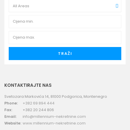
All Areas
TRAŽI
KONTAKTIRAJTE NAS
Svetozara Markovića 14, 81000 Podgorica, Montenegro
Phone:
+382 69 894 444
Fax:
+382 20 244 806
Email:
info@millennium-nekretnine.com
Website:
www.millennium-nekretnine.com