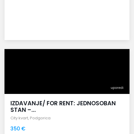
uporedi
IZDAVANJE/ FOR RENT: JEDNOSOBAN
STAN –...
City kvart
,
Podgorica
350 €