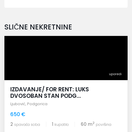
SLIČNE NEKRETNINE
uporedi
IZDAVANJE/ FOR RENT: LUKS
DVOSOBAN STAN PODG...
Ljubović
,
Podgorica
650 €
2
2
1
60 m
spavaća soba
kupatilo
površina