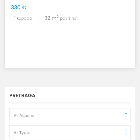
330 €
2
1
32 m
kupatilo
površina
PRETRAGA
All Actions
All Types