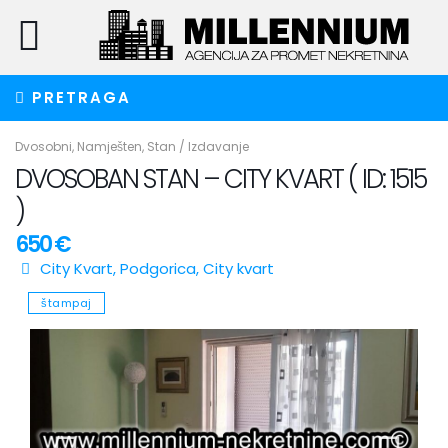
PRETRAGA
Dvosobni
,
Namješten
,
Stan
/
Izdavanje
DVOSOBAN STAN – CITY KVART ( ID: 1515
)
650 €
City Kvart,
Podgorica
,
City kvart
štampaj