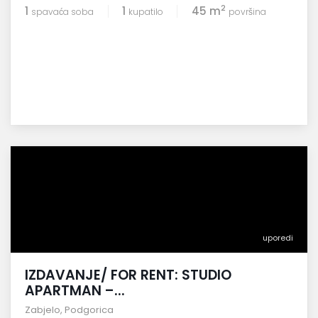
2
1
1
45 m
spavaća soba
kupatilo
površina
uporedi
IZDAVANJE/ FOR RENT: STUDIO
APARTMAN –...
Zabjelo
,
Podgorica