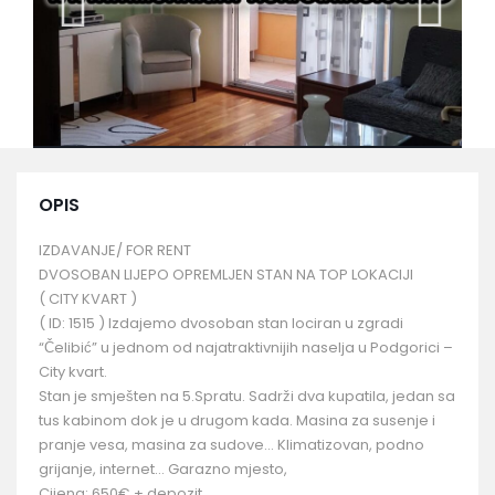
OPIS
IZDAVANJE/ FOR RENT
DVOSOBAN LIJEPO OPREMLJEN STAN NA TOP LOKACIJI
( CITY KVART )
( ID: 1515 ) Izdajemo dvosoban stan lociran u zgradi
“Čelibić” u jednom od najatraktivnijih naselja u Podgorici –
City kvart.
Stan je smješten na 5.Spratu. Sadrži dva kupatila, jedan sa
tus kabinom dok je u drugom kada. Masina za susenje i
pranje vesa, masina za sudove… Klimatizovan, podno
grijanje, internet… Garazno mjesto,
Cijena: 650€ + depozit