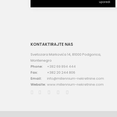
uporedi
KONTAKTIRAJTE NAS
Svetozara Markovića 14, 81000 Podgorica,
Montenegro
Phone:
+382 69 894 444
Fax:
+382 20 244 806
Email:
info@millennium-nekretnine.com
Website:
www.millennium-nekretnine.com