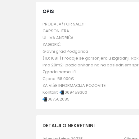
OPIS
PRODAJA/ FOR SALE!!!
GARSONJERA
UL. IVA ANDRIĆA
ZAGORIČ
Glavni grad Podgorica
( ID: 1681 ) Prodaje se garsonjera u izgradnji. R
Ima 28m2 i pozicionirana na na poslednjem spra
Zgrada nema lift .
Cijena: 58 000€
ZA VIŠE INFORMACIJA POZOVITE
Kontakt:
069459300
067502085
DETALJI O NEKRETNINI
Id nekretnine:
38735
Cijena: