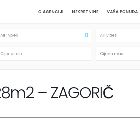
O AGENCIJI
NEKRETNINE
VAŠA PONUDA
All Types
All Cities
28m2 – ZAGORIČ