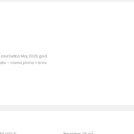
ok završetka Maj 2025 god.
tu – ravna ploča + krov.
2
58.000 €
Površina:
28 m