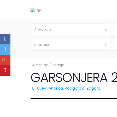
All Actions
All Areas
Garsonjera
/
Prodaja
GARSONJERA 
ul. Iva Andrića,
Podgorica
,
Zagorič