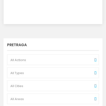
PRETRAGA
All Actions
All Types
All Cities
All Areas