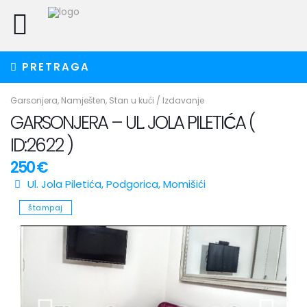
PRETRAGA
Garsonjera
,
Namješten
,
Stan u kući
/
Izdavanje
GARSONJERA – UL. JOLA PILETIĆA (
ID:2622 )
250 €
Ul. Jola Piletića,
Podgorica
,
Momišići
štampaj