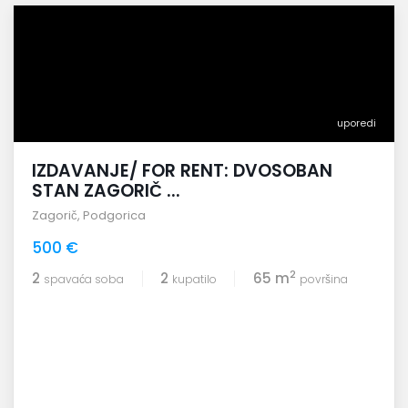
uporedi
IZDAVANJE/ FOR RENT: DVOSOBAN
STAN ZAGORIČ ...
Zagorič
,
Podgorica
500 €
2
2
2
65 m
spavaća soba
kupatilo
površina