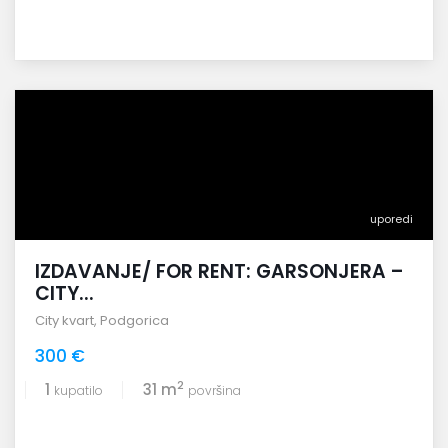
uporedi
IZDAVANJE/ FOR RENT: GARSONJERA –
CITY...
City kvart
,
Podgorica
300 €
2
1
31 m
kupatilo
površina