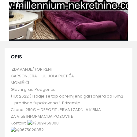
OPIS
IZDAVANJE/ FOR RENT
GARSONJERA – UL. JOLA PILETIĆA
MOMIŠIĆI
Glavni grad Podgorica
( ID: 2622 ) Izdaje se top opremljena garsonjera od 16m2
– predivno “upakovana “. Prizemlje.
Cijena: 250€ – DEPOZIT , PRVA I ZADNJA KIRIJA
ZA VIŠE INFORMACIJA POZOVITE
Kontakt:
069459300
0675020852