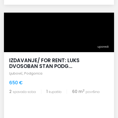
uporedi
IZDAVANJE/ FOR RENT: LUKS
DVOSOBAN STAN PODG...
Ljubović
,
Podgorica
650 €
2
2
1
60 m
spavaća soba
kupatilo
površina