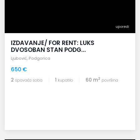
uporedi
IZDAVANJE/ FOR RENT: LUKS
DVOSOBAN STAN PODG...
Ljubović
,
Podgorica
650 €
2
2
1
60 m
spavaća soba
kupatilo
površina