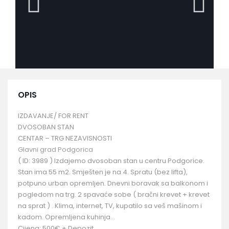
OPIS
IZDAVANJE/ FOR RENT
DVOSOBAN STAN
CENTAR – TRG NEZAVISNOSTI
Glavni grad Podgorica
( ID: 3989 ) Izdajemo dvosoban stan u centru Podgorice.
Stan ima 55 m2. Smješten je na 4. Spratu (bez lifta),
potpuno urban opremljen. Dnevni boravak sa balkonom i
pogledom na trg. 2 spavaće sobe ( bračni krevet + krevet
na sprat ) . Klima, internet, TV, kupatilo sa veš mašinom i
kadom. Opremljena kuhinja…
Cijena: 500€ + Depozit