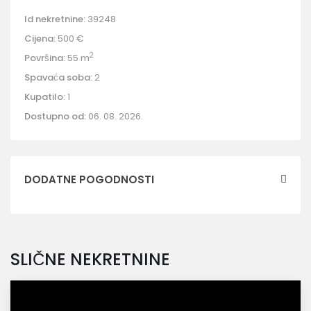
Id nekretnine:
39248
Cijena:
500 €
2
Površina:
55 m
Spavaća soba:
2
Kupatilo:
1
Dostupno od:
06. 08. 2026.
DODATNE POGODNOSTI
SLIČNE NEKRETNINE