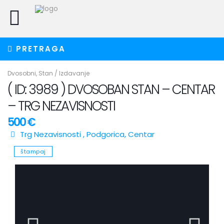
PRETRAGA
Dvosobni
,
Stan
/
Izdavanje
( ID: 3989 ) DVOSOBAN STAN – CENTAR
– TRG NEZAVISNOSTI
500 €
Trg Nezavisnosti ,
Podgorica
,
Centar
štampaj