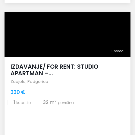
uporedi
IZDAVANJE/ FOR RENT: STUDIO
APARTMAN –...
Zabjelo
,
Podgorica
330 €
2
1
32 m
kupatilo
površina