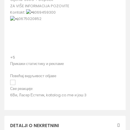
ZA VIŠE INFORMACIJA POZOVITE
Kontakt:
069459300
0675020852
+5
Прикажи статистику и рекламе
Повећај видљивост објаве
Све реакције:
6
Ви, Ласер Естетик, katalog.co.me и још 3
DETALJI O NEKRETNINI