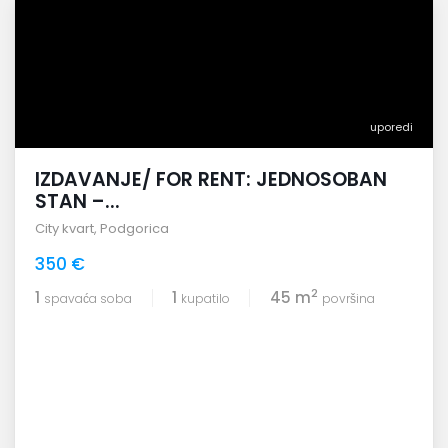
uporedi
IZDAVANJE/ FOR RENT: JEDNOSOBAN
STAN –...
City kvart
,
Podgorica
350 €
2
1
1
45 m
spavaća soba
kupatilo
površina