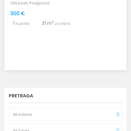
City kvart
,
Podgorica
300 €
2
1
31 m
kupatilo
površina
PRETRAGA
All Actions
All Types