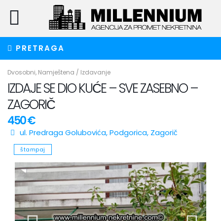
PRETRAGA
Dvosobni
,
Namještena
/
Izdavanje
IZDAJE SE DIO KUĆE – SVE ZASEBNO –
ZAGORIČ
450 €
ul. Predraga Golubovića,
Podgorica
,
Zagorič
štampaj