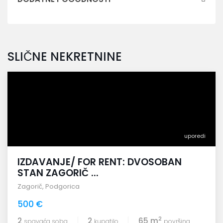
SLIČNE NEKRETNINE
uporedi
IZDAVANJE/ FOR RENT: DVOSOBAN
STAN ZAGORIČ ...
Zagorič
,
Podgorica
500 €
2
2
2
65 m
spavaća soba
kupatilo
površina