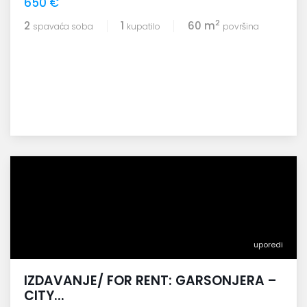
650 €
2
2
1
60 m
spavaća soba
kupatilo
površina
uporedi
IZDAVANJE/ FOR RENT: GARSONJERA –
CITY...