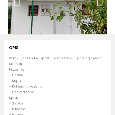
OPIS
65m2 – prizemlje i sprat – namještena – parking mjesto.
Sadržaj:
Prizemlje:
– Hodnik,
– Kupatilo
– Kuhinja I trpezarija
– Dnevna soba
Sprat:
– 2 sobe
– kupatilo
– terasa