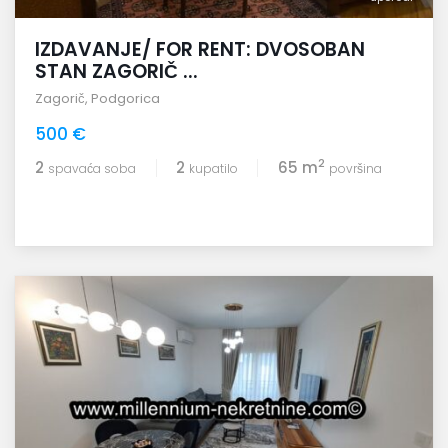
IZDAVANJE/ FOR RENT: DVOSOBAN
STAN ZAGORIČ ...
Zagorič
,
Podgorica
500 €
2
2
2
65 m
spavaća soba
kupatilo
površina