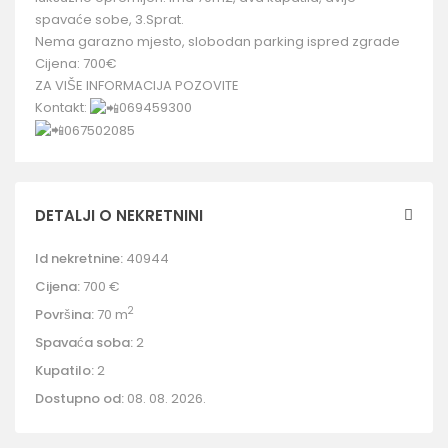
spavaće sobe, 3.Sprat.
Nema garazno mjesto, slobodan parking ispred zgrade
Cijena: 700€
ZA VIŠE INFORMACIJA POZOVITE
Kontakt:
069459300
067502085
DETALJI O NEKRETNINI
Id nekretnine:
40944
Cijena:
700 €
2
Površina:
70 m
Spavaća soba:
2
Kupatilo:
2
Dostupno od:
08. 08. 2026.