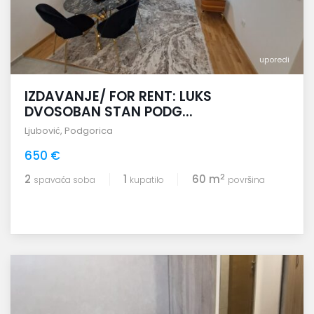
uporedi
IZDAVANJE/ FOR RENT: LUKS
DVOSOBAN STAN PODG...
Ljubović
,
Podgorica
650 €
2
2
1
60 m
spavaća soba
kupatilo
površina