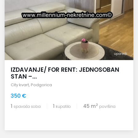
uporedi
IZDAVANJE/ FOR RENT: JEDNOSOBAN
STAN –...
City kvart
,
Podgorica
350 €
2
1
1
45 m
spavaća soba
kupatilo
površina