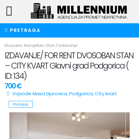
PRETRAGA
Dvosobni
,
Namješten
,
Stan
/
Izdavanje
IZDAVANJE/ FOR RENT DVOSOBAN STAN
– CITY KVART Glavni grad Podgorica (
ID: 134)
700 €
Vojvode Masa Djurovica,
Podgorica
,
City kvart
štampaj