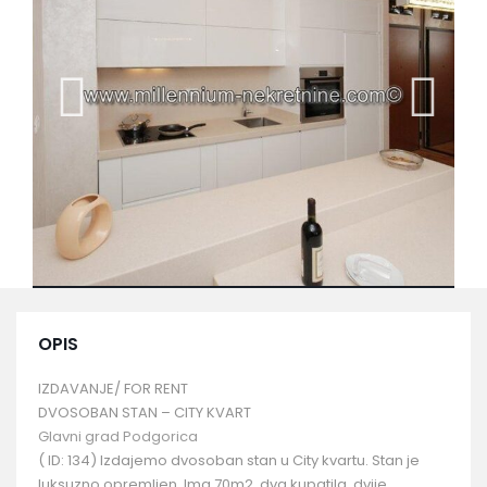
OPIS
IZDAVANJE/ FOR RENT
DVOSOBAN STAN – CITY KVART
Glavni grad Podgorica
( ID: 134) Izdajemo dvosoban stan u City kvartu. Stan je
luksuzno opremljen. Ima 70m2, dva kupatila, dvije