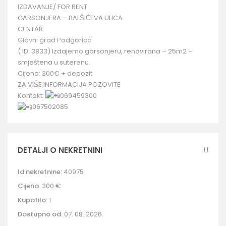
IZDAVANJE/ FOR RENT
GARSONJERA – BALŠIĆEVA ULICA
CENTAR
Glavni grad Podgorica
( ID: 3833) Izdajemo garsonjeru, renovirana – 25m2 –
smještena u suterenu.
Cijena: 300€ + depozit
ZA VIŠE INFORMACIJA POZOVITE
Kontakt:
069459300
067502085
DETALJI O NEKRETNINI
Id nekretnine:
40975
Cijena:
300 €
Kupatilo:
1
Dostupno od:
07. 08. 2026.