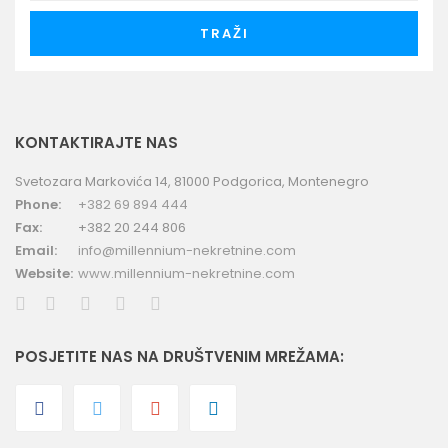
TRAŽI
KONTAKTIRAJTE NAS
Svetozara Markovića 14, 81000 Podgorica, Montenegro
Phone:
+382 69 894 444
Fax:
+382 20 244 806
Email:
info@millennium-nekretnine.com
Website:
www.millennium-nekretnine.com
POSJETITE NAS NA DRUŠTVENIM MREŽAMA: