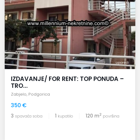
uporedi
IZDAVANJE/ FOR RENT: TOP PONUDA –
TRO...
Zabjelo
,
Podgorica
350 €
2
3
1
120 m
spavaća soba
kupatilo
površina