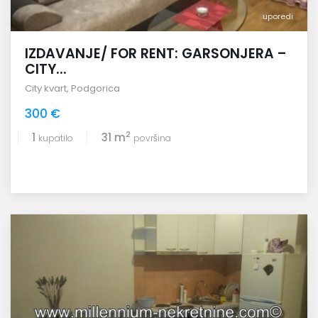
uporedi
IZDAVANJE/ FOR RENT: GARSONJERA –
CITY...
City kvart
,
Podgorica
300 €
2
1
31 m
kupatilo
površina