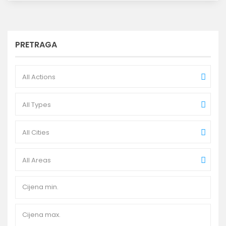
PRETRAGA
All Actions
All Types
All Cities
All Areas