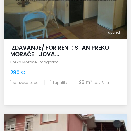
uporedi
IZDAVANJE/ FOR RENT: STAN PREKO
MORAČE -JOVA...
Preko Morače
,
Podgorica
280 €
2
1
1
28 m
spavaća soba
kupatilo
površina