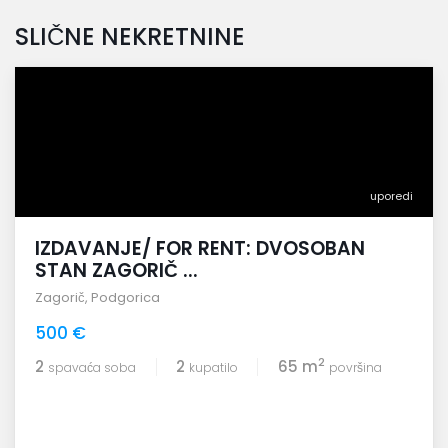
SLIČNE NEKRETNINE
uporedi
IZDAVANJE/ FOR RENT: DVOSOBAN
STAN ZAGORIČ ...
Zagorič
,
Podgorica
500 €
2
2
2
65 m
spavaća soba
kupatilo
površina