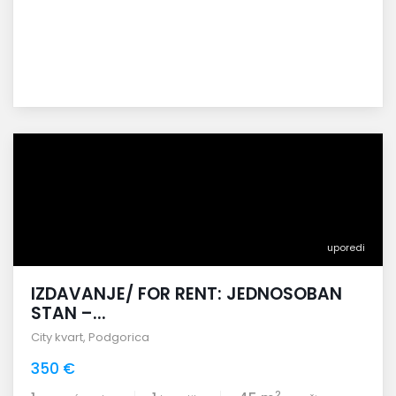
uporedi
IZDAVANJE/ FOR RENT: JEDNOSOBAN
STAN –...
City kvart
,
Podgorica
350 €
2