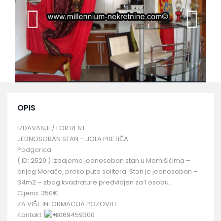
OPIS
IZDAVANJE/ FOR RENT
JEDNOSOBAN STAN – JOLA PILETIĆA
Podgorica
( ID: 2529 ) Izdajemo jednosoban stan u Momišićima –
brijeg Morače, preko puta solitera. Stan je jednosoban –
34m2 – zbog kvadrature predvidjen za 1 osobu.
Cijena: 350€
ZA VIŠE INFORMACIJA POZOVITE
Kontakt:
069459300