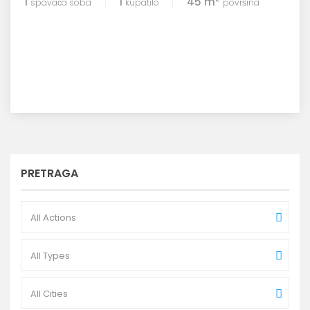
1
1
45 m
spavaća soba
kupatilo
površina
PRETRAGA
All Actions
All Types
All Cities