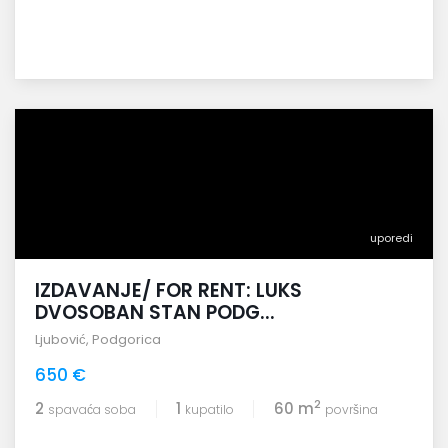
uporedi
IZDAVANJE/ FOR RENT: LUKS
DVOSOBAN STAN PODG...
Ljubović
,
Podgorica
650 €
2
2
1
60 m
spavaća soba
kupatilo
površina