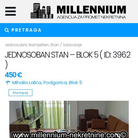
PRETRAGA
Jednosobni
,
Namješten
,
Stan
/
Izdavanje
JEDNOSOBAN STAN – BLOK 5 ( ID: 3962
)
450 €
Mihaila Lalića,
Podgorica
,
Blok 5
štampaj