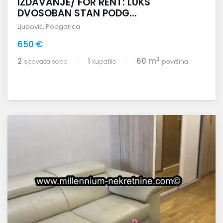
IZDAVANJE/ FOR RENT: LUKS
DVOSOBAN STAN PODG...
Ljubović
,
Podgorica
650 €
2
2
1
60 m
spavaća soba
kupatilo
površina