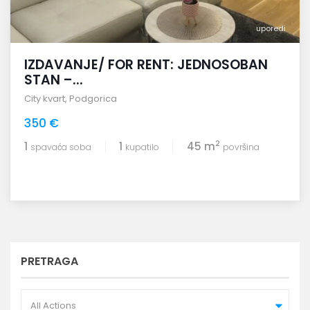
uporedi
IZDAVANJE/ FOR RENT: JEDNOSOBAN
STAN –...
City kvart
,
Podgorica
350 €
2
1
1
45 m
spavaća soba
kupatilo
površina
PRETRAGA
All Actions