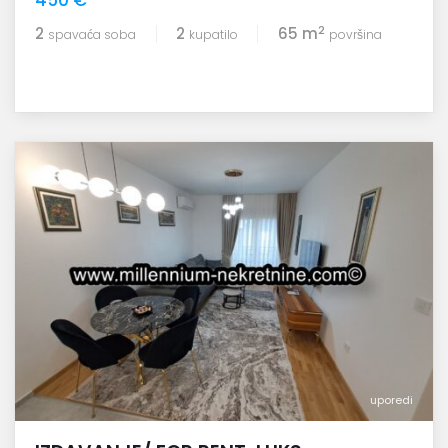
450 €
2
2
2
65 m
spavaća soba
kupatilo
površina
uporedi