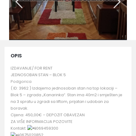
OPIS
IZDAVANJE/ FOR RENT
JEDNOSOBAN STAN – BLOK 5
Podgorica
( ID: 3962 ) Izdajemo jednosoban stan na top lokaciji –
Blok 5 – zgrada „Kanarinka“. Stan ima 40m2 i smješten je
na 3 spratu u zgradi sa liftom, prijatan i udoban za
boravak.
Cijena: 450,00€ – DEPOZIT OBAVEZAN
ZA VIŠE INFORMACIJA POZOVITE
Kontakt:
069459300
0675020852