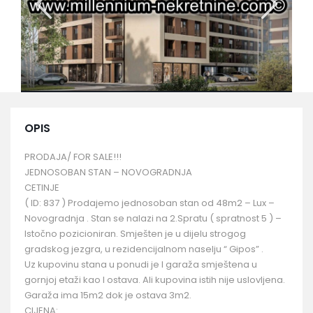
OPIS
PRODAJA/ FOR SALE!!!
JEDNOSOBAN STAN – NOVOGRADNJA
CETINJE
( ID: 837 ) Prodajemo jednosoban stan od 48m2 – Lux –
Novogradnja . Stan se nalazi na 2.Spratu ( spratnost 5 ) –
Istočno pozicioniran. Smješten je u dijelu strogog
gradskog jezgra, u rezidencijalnom naselju “ Gipos” .
Uz kupovinu stana u ponudi je I garaža smještena u
gornjoj etaži kao I ostava. Ali kupovina istih nije uslovljena.
Garaža ima 15m2 dok je ostava 3m2.
CIJENA: