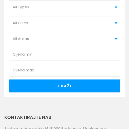
All Types
All Cities
All Areas
TRAŽI
KONTAKTIRAJTE NAS
Svetozara Markovića 14, 81000 Podgorica, Montenegro