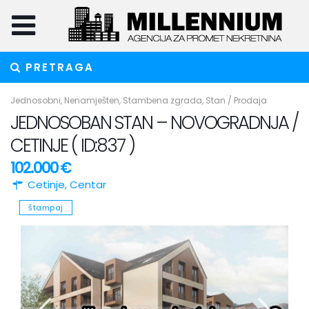
PRETRAGA
Jednosobni
,
Nenamješten
,
Stambena zgrada
,
Stan
/
Prodaja
JEDNOSOBAN STAN – NOVOGRADNJA /
CETINJE ( ID:837 )
102.000 €
Cetinje
,
Centar
štampaj