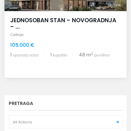
uporedi
JEDNOSOBAN STAN – NOVOGRADNJA
– ...
Cetinje
105.000 €
2
1
1
48 m
spavaća soba
kupatilo
površina
PRETRAGA
All Actions