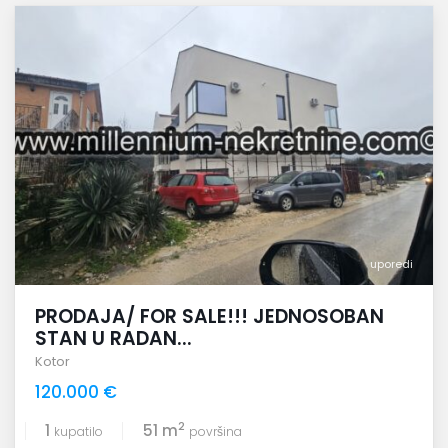
uporedi
PRODAJA/ FOR SALE!!! JEDNOSOBAN
STAN U RADAN...
Kotor
120.000 €
2
1
51 m
kupatilo
površina