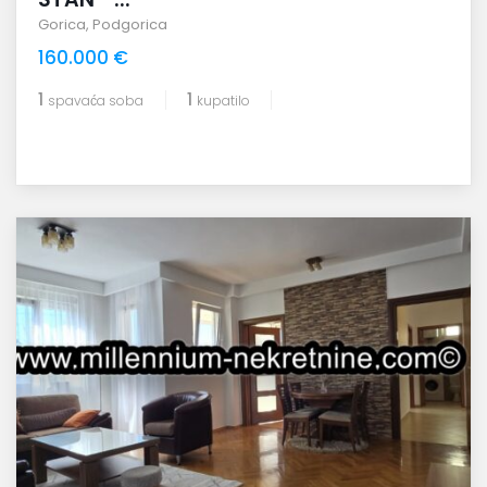
Gorica
,
Podgorica
160.000 €
1
1
spavaća soba
kupatilo