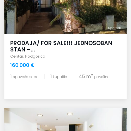
uporedi
PRODAJA/ FOR SALE!!! JEDNOSOBAN
STAN –...
Centar
,
Podgorica
160.000 €
2
1
1
45 m
spavaća soba
kupatilo
površina