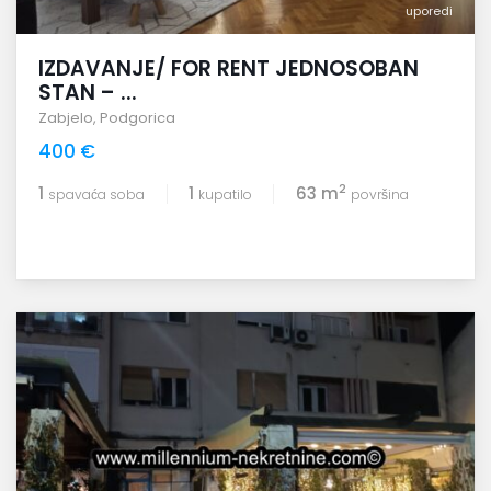
uporedi
IZDAVANJE/ FOR RENT JEDNOSOBAN
STAN – ...
Zabjelo
,
Podgorica
400 €
2
1
1
63 m
spavaća soba
kupatilo
površina