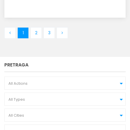
1
2
3
PRETRAGA
All Actions
All Types
All Cities