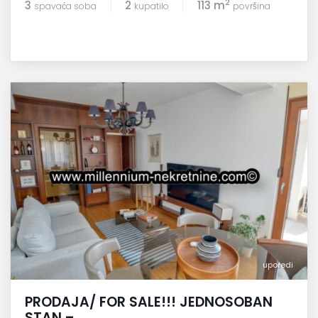
2
3
2
113 m
spavaća soba
kupatilo
površina
uporedi
PRODAJA/ FOR SALE!!! JEDNOSOBAN
STAN –...