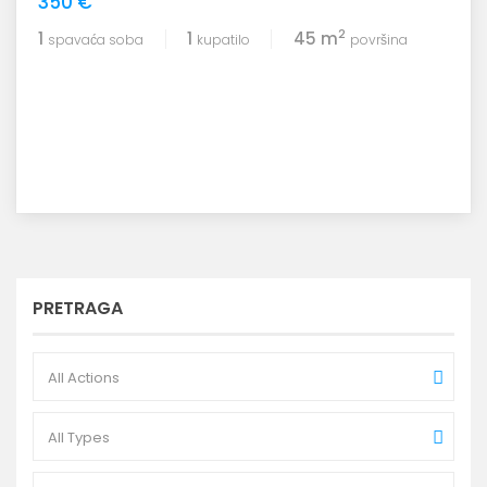
350 €
2
1
1
45 m
spavaća soba
kupatilo
površina
PRETRAGA
All Actions
All Types