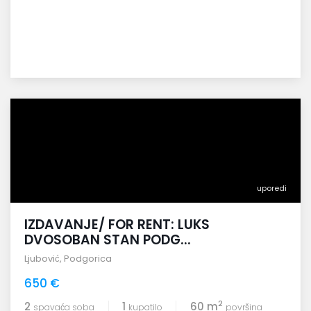
uporedi
IZDAVANJE/ FOR RENT: LUKS
DVOSOBAN STAN PODG...
Ljubović
,
Podgorica
650 €
2
2
1
60 m
spavaća soba
kupatilo
površina