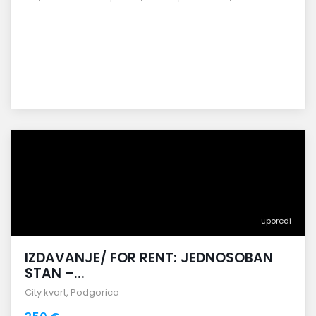
uporedi
IZDAVANJE/ FOR RENT: JEDNOSOBAN
STAN –...
City kvart
,
Podgorica