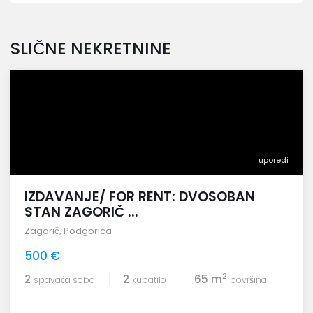
SLIČNE NEKRETNINE
uporedi
IZDAVANJE/ FOR RENT: DVOSOBAN
STAN ZAGORIČ ...
Zagorič
,
Podgorica
500 €
2
2
2
65 m
spavaća soba
kupatilo
površina