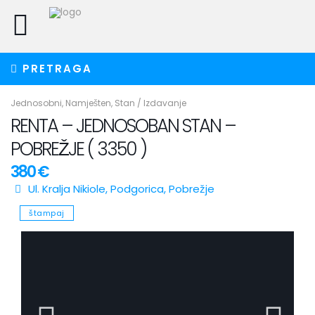
PRETRAGA
Jednosobni
,
Namješten
,
Stan
/
Izdavanje
RENTA – JEDNOSOBAN STAN –
POBREŽJE ( 3350 )
380 €
Ul. Kralja Nikiole,
Podgorica
,
Pobrežje
štampaj