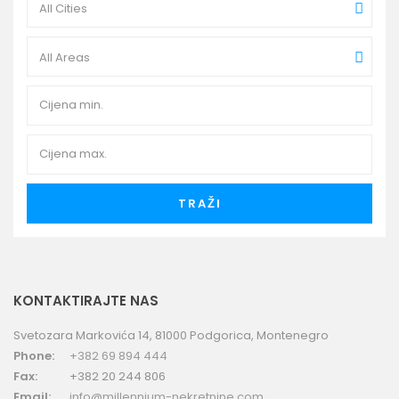
All Cities
All Areas
TRAŽI
KONTAKTIRAJTE NAS
Svetozara Markovića 14, 81000 Podgorica, Montenegro
Phone:
+382 69 894 444
Fax:
+382 20 244 806
Email:
info@millennium-nekretnine.com