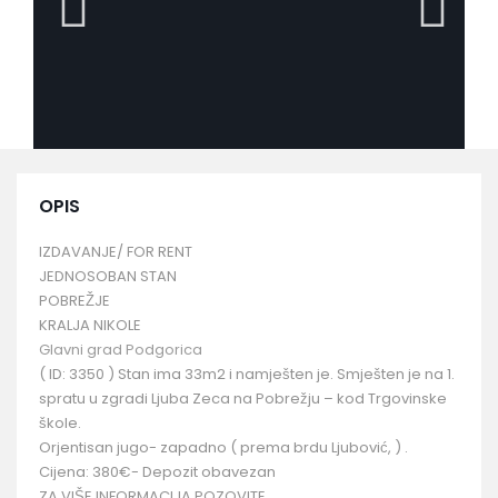
OPIS
IZDAVANJE/ FOR RENT
JEDNOSOBAN STAN
POBREŽJE
KRALJA NIKOLE
Glavni grad Podgorica
( ID: 3350 ) Stan ima 33m2 i namješten je. Smješten je na 1.
spratu u zgradi Ljuba Zeca na Pobrežju – kod Trgovinske
škole.
Orjentisan jugo- zapadno ( prema brdu Ljubović, ) .
Cijena: 380€- Depozit obavezan
ZA VIŠE INFORMACIJA POZOVITE