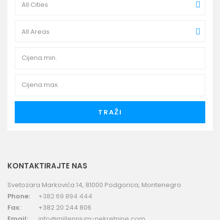
All Cities
All Areas
TRAŽI
KONTAKTIRAJTE NAS
Svetozara Markovića 14, 81000 Podgorica, Montenegro
Phone:
+382 69 894 444
Fax:
+382 20 244 806
Email:
info@millennium-nekretnine.com