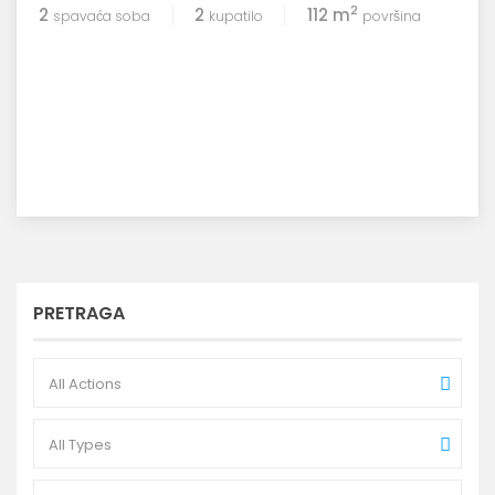
2
2
2
112 m
spavaća soba
kupatilo
površina
PRETRAGA
All Actions
All Types