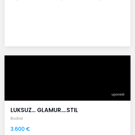
uporedi
LUKSUZ… GLAMUR….STIL
Budva
3.600 €