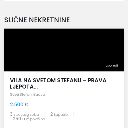
SLIČNE NEKRETNINE
uporedi
VILA NA SVETOM STEFANU – PRAVA
LJEPOTA...
Sveti Stefan
,
Budva
2.500 €
3
2
spavaća soba
kupatilo
2
250 m
površina