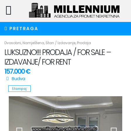
PRETRAGA
Dvosobni
,
Namještena
,
Stan
/
Izdavanje
,
Prodaja
LUKSUZNO!!! PRODAJA / FOR SALE –
IZDAVANJE/ FOR RENT
157.000 €
Budva
štampaj