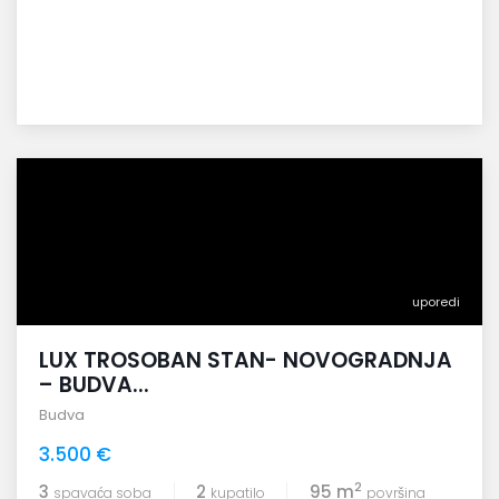
uporedi
LUX TROSOBAN STAN- NOVOGRADNJA
– BUDVA...
Budva
3.500 €
2
3
2
95 m
spavaća soba
kupatilo
površina