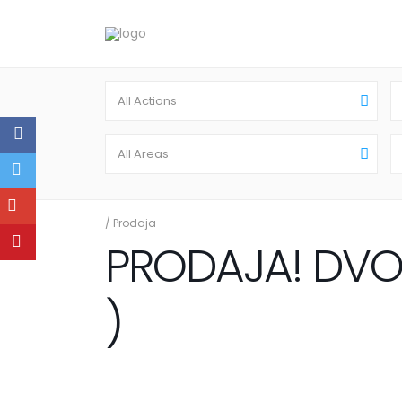
All Actions
All Areas
/
Prodaja
PRODAJA! DVOS
)