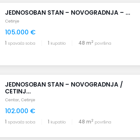
JEDNOSOBAN STAN – NOVOGRADNJA – ...
Cetinje
105.000 €
2
1
1
48 m
spavaća soba
kupatilo
površina
JEDNOSOBAN STAN – NOVOGRADNJA /
CETINJ...
Centar
,
Cetinje
102.000 €
2
1
1
48 m
spavaća soba
kupatilo
površina