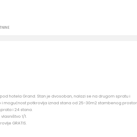
TNINE
ispod hotela Grand. Stan je dvosoban, nalazi se na drugom spratu i
 i mogućnost potkrovlja iznad stana od 25-30m2 stambenog prostor
prata i 24 stana.
vlasništvo 1/1.
rovlje GRATIS.