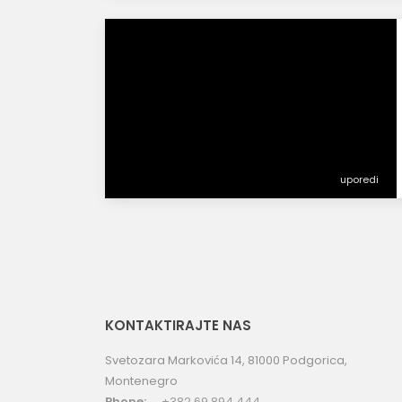
uporedi
KONTAKTIRAJTE NAS
Svetozara Markovića 14, 81000 Podgorica,
Montenegro
Phone:
+382 69 894 444