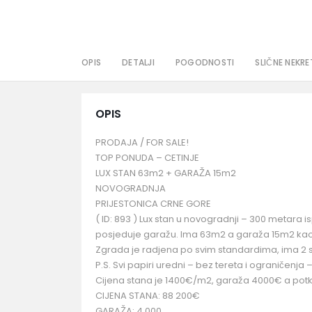
OPIS
DETALJI
POGODNOSTI
SLIČNE NEKRE
OPIS
PRODAJA / FOR SALE!
TOP PONUDA – CETINJE
LUX STAN 63m2 + GARAŽA 15m2
NOVOGRADNJA
PRIJESTONICA CRNE GORE
( ID: 893 ) Lux stan u novogradnji – 300 metara 
posjeduje garažu. Ima 63m2 a garaža 15m2 kao
Zgrada je radjena po svim standardima, ima 2 s
P.S. Svi papiri uredni – bez tereta i ograničenja – 
Cijena stana je 1400€/m2, garaža 4000€ a potk
CIJENA STANA: 88 200€
GARAŽA: 4 000