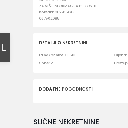
ZA VIŠE INFORMACIJA POZOVITE
Kontakt: 069459300
067502085
DETALJI O NEKRETNINI
Id nekretnine:
36588
Cijena:
Sobe:
2
Dostup
DODATNE POGODNOSTI
SLIČNE NEKRETNINE