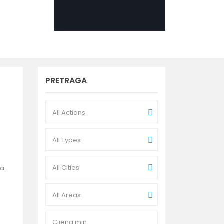
PRETRAGA
All Actions
All Types
All Cities
a.
All Areas