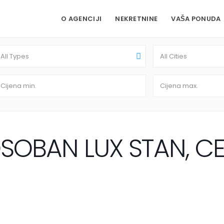
O AGENCIJI
NEKRETNINE
VAŠA PONUDA
All Types
All Cities
OBAN LUX STAN, CETI